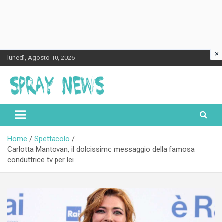
×
Skip
lunedì, Agosto 10, 2026
to
content
Spraynews.it
Home
Spettacolo
Carlotta Mantovan, il dolcissimo messaggio della famosa
conduttrice tv per lei