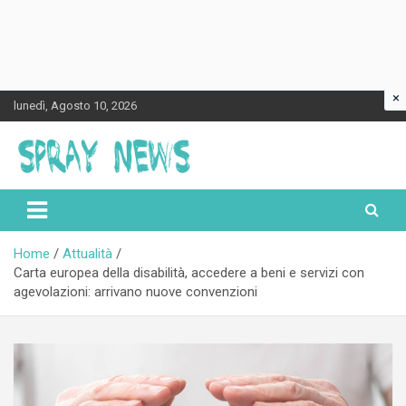
×
Skip
lunedì, Agosto 10, 2026
to
content
Spraynews.it
Home
Attualità
Carta europea della disabilità, accedere a beni e servizi con
agevolazioni: arrivano nuove convenzioni