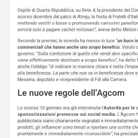
Ospite di
Quarta Repubblica
, su Rete 4, la presidente del Co
scorso dicembre dal palco di Atreju, la festa di Fratelli d’Itali
mettendo vestiti o borse o promuovendo carissimi panettoni
servirà solo a pagare cachet milionari”,
aveva detto Meloni i
Secondo la premier, la vicenda ha messo in luce “
u
n buco in
commerciali che hanno anche uno scopo benefico.
Voluto o
governo. “
Sulla confezione di quello che vendi devi specific
viene effettivamente destinato a scopo benefico”
, ha detto
anche l’obbligo “
di indicare in maniera chiara e netta l’impo
alla beneficenza. La parte che non va in beneficenza deve e
Messina, deputato e vicepresidente di FdI alla Camera.
Le nuove regole dell’Agcom
Lo scorso 10 gennaio era già intervenuta l’
Autorità per le
sponsorizzazioni promosse sui social media.
L’Agcom ha
pubblicitaria siano chiaramente segnalati e immediatamente 
prodotti, gli influencer sono tenuti a riportare una scritta 
prontamente e immediatamente riconoscibile”
, ha precisato