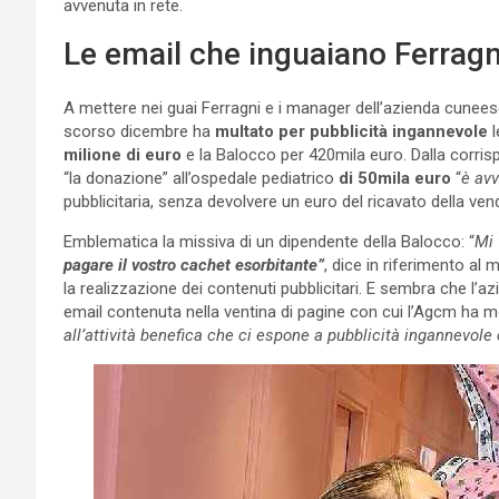
avvenuta in rete.
Le email che inguaiano Ferragn
A mettere nei guai Ferragni e i manager dell’azienda cunees
scorso dicembre ha
multato per pubblicità ingannevole
l
milione di euro
e la Balocco per 420mila euro. Dalla corris
“la donazione” all’ospedale pediatrico
di 50mila euro
“
è av
pubblicitaria, senza devolvere un euro del ricavato della ven
Emblematica la missiva di un dipendente della Balocco: “
Mi 
pagare il vostro cachet esorbitante”
, dice in riferimento al 
la realizzazione dei contenuti pubblicitari. E sembra che l’
email contenuta nella ventina di pagine con cui l’Agcm ha mo
all’attività benefica che ci espone a pubblicità ingannevole 