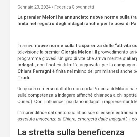
Gennaio 23, 2024
Federica Giovannetti
La premier Meloni ha annunciato nuove norme sulla tras
finita nel registro degli indagati anche per le uova di 
In arrivo
nuove norme sulla trasparenza delle “attività 
televisione la premier
Giorgia Meloni
. Il provvedimento arri
programma giovedì. Un giro di vite che arriva mentre
s’alla
indagati,
con l’ipotesi di truffa aggravata, per la campagna 
Chiara Ferragni
è finita nel mirino dei pm milanesi anche p
Trudi.
Un quadro emerso dall’atto con cui la Procura di Milano ha so
sulla competenza a indagare affinché chiarisca a chi spetta 
Cuneo). Con l’influencer risultano indagati i rappresentanti le
L’imprenditrice dal canto suo ribadisce di essere estranea 
assoluta innocenza di Chiara, emergerà dalle indagini”,
il c
La stretta sulla beneficenza