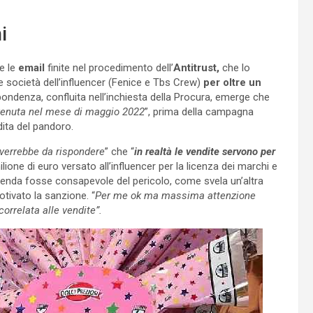
i
e le
email
finite nel procedimento dell’
Antitrust,
che lo
e società dell’influencer (Fenice e Tbs Crew)
per oltre un
pondenza, confluita nell’inchiesta della Procura, emerge che
venuta nel mese di maggio 2022
”, prima della campagna
dita del pandoro.
verrebbe da rispondere
” che “
in realtà le vendite servono per
milione di euro versato all’influencer per la licenza dei marchi e
azienda fosse consapevole del pericolo, come svela un’altra
tivato la sanzione. “
Per me ok ma massima attenzione
correlata alle vendite”.