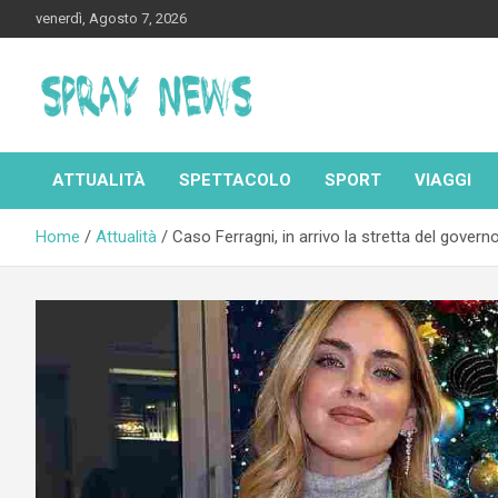
Skip
venerdì, Agosto 7, 2026
to
content
Spraynews.it
ATTUALITÀ
SPETTACOLO
SPORT
VIAGGI
Home
Attualità
Caso Ferragni, in arrivo la stretta del govern