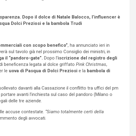
parenza. Dopo il dolce di Natale Balocco, l’influencer è
Pasqua Dolci Preziosi e la bambola Trudi
commerciali con scopo benefico”
, ha annunciato ieri in
verà sul tavolo già nel prossimo Consiglio dei ministri, in
rga il “pandoro-gate”.
Dopo l’
iscrizione del registro degli
di beneficenza legata al dolce griffato
Pink Christmas
,
er le
uova di Pasqua di Dolci Preziosi
e la
bambola di
llevato davanti alla Cassazione il conflitto tra uffici del pm
portare avanti l’inchiesta sul caso del pandoro (Milano o
gali delle tre aziende.
alle accuse contestate.
“Siamo totalmente certi della
ommento degli avvocati.