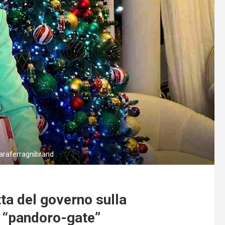
araferragnibrand
tta del governo sulla
l “pandoro-gate”