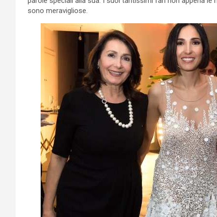
parole speciali alla sua. I suoi tantissimi fan non appena l
sono meravigliose.