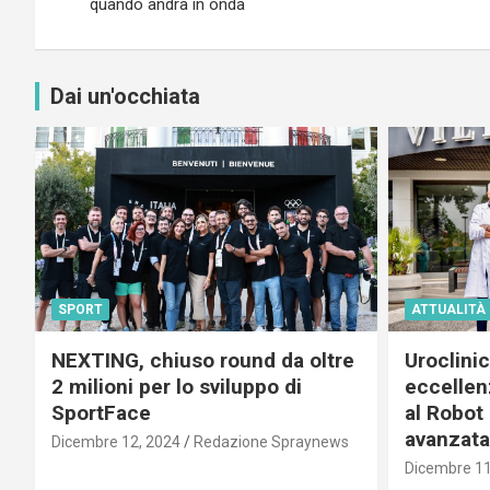
articoli
quando andrà in onda
Dai un'occhiata
SPORT
ATTUALITÀ
NEXTING, chiuso round da oltre
Uroclini
2 milioni per lo sviluppo di
eccellenz
SportFace
al Robot 
avanzata
Dicembre 12, 2024
Redazione Spraynews
Dicembre 11