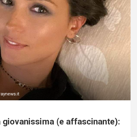
raynews.it
giovanissima (e affascinante):