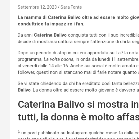
Settembre 12, 2023
Sara Fonte
La mamma di Caterina Balivo oltre ad essere molto giovan
conduttrice fa impazzire i fan.
Da anni
Caterina Balivo
conquista tutti con il suo incredib
decide di mostrarsi cattura sempre l’attenzione di chi la s
Dopo un periodo di stop in cui era approdata su La7 la not
programma,
La volta buona,
in onda da lunedì 11 settembre.
al venerdì dalle 14 alle 16. Anche sui social è molto amata e
follower, questi non si stancano mai di farle notare quanto si
Se vi state chiedendo da chi ha ereditato così tanta belle
Balivo
. La donna oltre ad essere molto giovane è davvero 
Caterina Balivo si mostra i
tutti, la donna è molto aff
È un post pubblicato su Instagram qualche mese fa dalla c