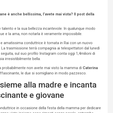
e è anche bellissima, l’avete mai vista? Il post della
ile talento e la sua bellezza incantevole. In qualunque modo
egue e la ama, non notarla è veramente impossibile.
a e amatissima conduttrice è tornata in Rai con un nuovo
 La trasmissione terrà compagnia ai telespettatori dal lunedì
 seguita, sul suo profilo Instagram conta oggi 1,4milioni di
a irresistibilmente bella.
zza probabilmente non avete mai visto la mamma di
Caterina
affascinante, le due si somigliano in modo pazzesco.
nsieme alla madre e incanta
ascinante e giovane
onduttrice in occasione della festa della mamma per dedicare