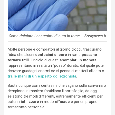
Come riciclare i centesimi di euro in rame – Spraynews.it
Molte persone e compratori al giorno d’oggi, trascurano
l’idea che alcuni
centesimi di euro
in rame
possano
tornare utili
. Il riciclo di questi
esemplari in moneta
rappresentano in realtà un “pozzo” dorato, dal quale poter
ricavare guadagni enormi se si pensa di metterli all’asta o
tra le mani di un esperto collezionista
.
Basta dunque con i centesimi che vagano sulla scrivania o
riempiono in maniera fastidiosa il portafoglio; da oggi
esistono tre modi differenti, estremamente efficienti per
poterli
riutilizzare
in modo
efficace
e per un proprio
tornaconto personale.