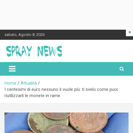
×
Skip
sabato, Agosto 8, 2026
to
content
Spraynews.it
Home
Attualità
I centesimi di euro nessuno li vuole più: ti svelo come puoi
riutilizzarli le monete in rame