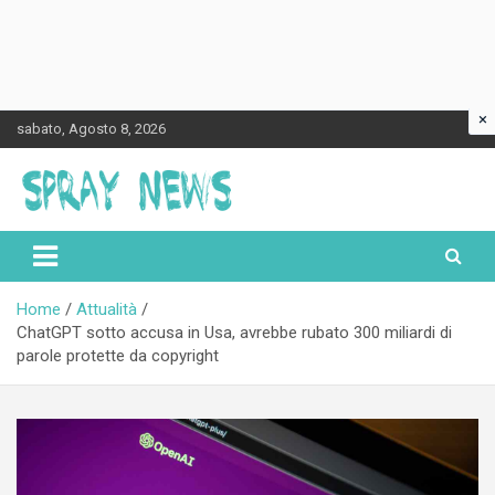
×
Skip
sabato, Agosto 8, 2026
to
content
Spraynews.it
Home
Attualità
ChatGPT sotto accusa in Usa, avrebbe rubato 300 miliardi di
parole protette da copyright