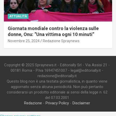
ATTUALITÀ
Giornata mondiale contro la violenza sulle
donne, Onu: “Una vittima ogni 10 minuti”
Novembre 25, 2024
Redazione Spraynews
Copyright © 2025 Spraynews.it - Editorially Srl - Via Assisi 21 -
00181 Roma - P.Iva 16947451007 - legal@editorially.it -
redazione@editorially.it
Questo blog non è una testata giornalistica, in quanto viene
aggiornato senza alcuna periodicità. Non può pertanto
considerarsi un prodotto editoriale ai sensi della legge n. 62
del 07.03.2001
Redazione
-
Privacy Policy
-
Disclaimer