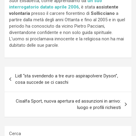
Suor Elisabetta, come apprendiamo da
un suo
interrogatorio datato aprile 2006
, è stata
assistente
volontaria
presso il carcere fiorentino di
Sollicciano
a
partire dalla metà degli anni Ottanta e fino al 2005 e in quel
periodo ha conosciuto da vicino Pietro Pacciani,
diventandone confidente e non solo guida spirituale.
L’uomo si proclamava innocente e la religiosa non ha mai
dubitato delle sue parole.
Navigazione
Lidl “sta svendendo a tre euro aspirapolvere Dyson”,
articoli
cosa succede se ci caschi
Cisalfa Sport, nuova apertura ed assunzioni in arrivo:
luogo e profili richiesti
Cerca