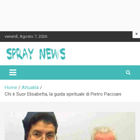
×
Skip
venerdì, Agosto 7, 2026
to
content
Spraynews.it
Home
Attualità
Chi è Suor Elisabetta, la guida spirituale di Pietro Pacciani