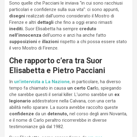
Sono quelle che Pacciani le inviava “in cui sono racchiusi
particolari e confidenze sulla sua vita”: ci sono appunti,
disegni
realizzati dall’uomo considerato il Mostro di
Firenze e altri
dettagli
che fino a oggi erano rimasti
inediti.
Suor Elisabetta ha sempre
creduto
nell’innocenza
dell’uomo e anzi ha anche fatto
supposizioni
e
illazioni
rispetto a chi possa essere stato
il vero Mostro di Firenze.
Che rapporto c’era tra Suor
Elisabetta e Pietro Pacciani
In
un’intervista a La Nazione
, in particolare, ha diverso
tempo fa chiamato in causa
un certo Carl
o, spiegando
che sarebbe questi il serial killer. L’uomo sarebbe un
ex
legionario
addestratore nella Calvana, con una certa
abilità nello sparare. La suora avrebbe raccolto queste
confidenze
da un
detenuto,
nel corso degli anni Novanta,
e il nome di Carlo peraltro ricorrerebbe in diverse
testimonianze già dal 1982.