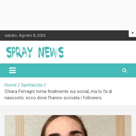
×
Skip
sabato, Agosto 8, 2026
to
content
Spraynews.it
Home
Spettacolo
Chiara Ferragni torna finalmente sui social, ma lo fa di
nascosto: ecco dove l’hanno scovata i followers