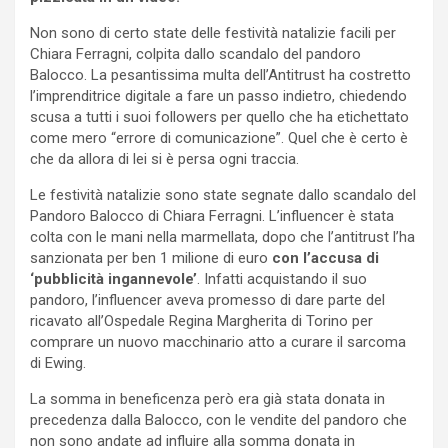
Non sono di certo state delle festività natalizie facili per
Chiara Ferragni, colpita dallo scandalo del pandoro
Balocco. La pesantissima multa dell’Antitrust ha costretto
l’imprenditrice digitale a fare un passo indietro, chiedendo
scusa a tutti i suoi followers per quello che ha etichettato
come mero “errore di comunicazione”. Quel che è certo è
che da allora di lei si è persa ogni traccia.
Le festività natalizie sono state segnate dallo scandalo del
Pandoro Balocco di Chiara Ferragni. L’influencer è stata
colta con le mani nella marmellata, dopo che l’antitrust l’ha
sanzionata per ben 1 milione di euro
con l’accusa di
‘pubblicità ingannevole’
. Infatti acquistando il suo
pandoro, l’influencer aveva promesso di dare parte del
ricavato all’Ospedale Regina Margherita di Torino per
comprare un nuovo macchinario atto a curare il sarcoma
di Ewing.
La somma in beneficenza però era già stata donata in
precedenza dalla Balocco, con le vendite del pandoro che
non sono andate ad influire alla somma donata in