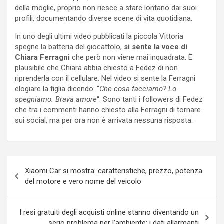
della moglie, proprio non riesce a stare lontano dai suoi
profili, documentando diverse scene di vita quotidiana.
In uno degli ultimi video pubblicati la piccola Vittoria
spegne la batteria del giocattolo,
si sente la voce di
Chiara Ferragni
che però non viene mai inquadrata. È
plausibile che Chiara abbia chiesto a Fedez di non
riprenderla con il cellulare. Nel video si sente la Ferragni
elogiare la figlia dicendo: “
Che cosa facciamo? Lo
spegniamo. Brava amore
“. Sono tanti i followers di Fedez
che tra i commenti hanno chiesto alla Ferragni di tornare
sui social, ma per ora non è arrivata nessuna risposta.
Navigazione
Xiaomi Car si mostra: caratteristiche, prezzo, potenza
articoli
del motore e vero nome del veicolo
I resi gratuiti degli acquisti online stanno diventando un
serio problema per l’ambiente: i dati allarmanti