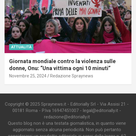
ATTUALITÀ
Giornata mondiale contro la violenza sulle
donne, Onu: “Una vittima ogni 10 minuti”
Novembre 25, 2024
Redazione Spraynews
Copyright © 2025 Spraynews.it - Editorially Srl - Via Assisi 21 -
00181 Roma - P.Iva 16947451007 - legal@editorially.it -
redazione@editorially.it
Questo blog non è una testata giornalistica, in quanto viene
aggiornato senza alcuna periodicità. Non può pertanto
considerarsi un prodotto editoriale ai sensi della legge n. 62