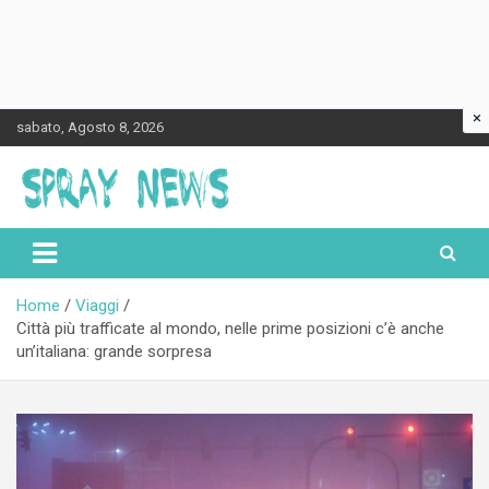
×
Skip
sabato, Agosto 8, 2026
to
content
Spraynews.it
Home
Viaggi
Città più trafficate al mondo, nelle prime posizioni c’è anche
un’italiana: grande sorpresa