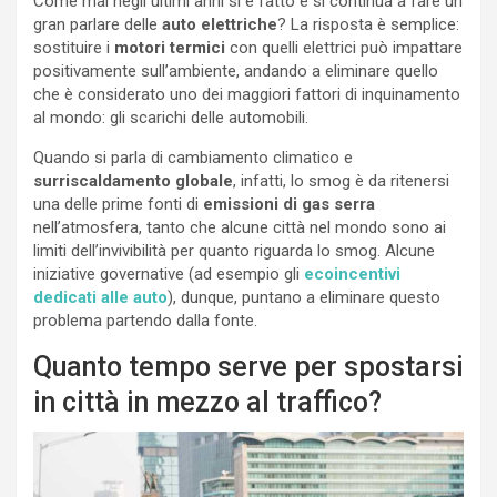
Come mai negli ultimi anni si è fatto e si continua a fare un
gran parlare delle
auto elettriche
? La risposta è semplice:
sostituire i
motori termici
con quelli elettrici può impattare
positivamente sull’ambiente, andando a eliminare quello
che è considerato uno dei maggiori fattori di inquinamento
al mondo: gli scarichi delle automobili.
Quando si parla di cambiamento climatico e
surriscaldamento globale
, infatti, lo smog è da ritenersi
una delle prime fonti di
emissioni di gas serra
nell’atmosfera, tanto che alcune città nel mondo sono ai
limiti dell’invivibilità per quanto riguarda lo smog. Alcune
iniziative governative (ad esempio gli
ecoincentivi
dedicati alle auto
), dunque, puntano a eliminare questo
problema partendo dalla fonte.
Quanto tempo serve per spostarsi
in città in mezzo al traffico?