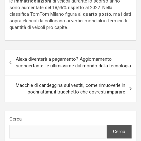
le
immatricolazioni
di veicoli durante lo scorso anno
sono aumentate del 18,96% rispetto al 2022. Nella
classifica TomTom Milano figura al
quarto posto
, ma i dati
sopra elencati la collocano ai vertici mondiali in termini di
quantità di veicoli pro capite.
Navigazione
Alexa diventerà a pagamento? Aggiornamento
articoli
sconcertante: le ultimissime dal mondo della tecnologia
Macchie di candeggina sui vestiti, come rimuoverle in
pochi attimi: il trucchetto che dovresti imparare
Cerca
Cerca