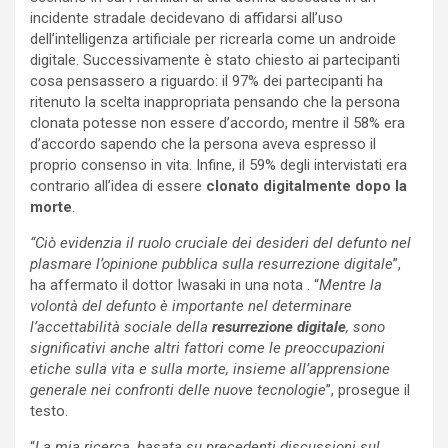
incidente stradale decidevano di affidarsi all’uso
dell’intelligenza artificiale per ricrearla come un androide
digitale. Successivamente è stato chiesto ai partecipanti
cosa pensassero a riguardo: il 97% dei partecipanti ha
ritenuto la scelta inappropriata pensando che la persona
clonata potesse non essere d’accordo, mentre il 58% era
d’accordo sapendo che la persona aveva espresso il
proprio consenso in vita. Infine, il 59% degli intervistati era
contrario all’idea di essere
clonato digitalmente dopo la
morte
.
“Ciò evidenzia il ruolo cruciale dei desideri del defunto nel
plasmare l’opinione pubblica sulla resurrezione digitale
”,
ha affermato il dottor Iwasaki in una nota . “
Mentre la
volontà del defunto è importante nel determinare
l’accettabilità sociale della
resurrezione digitale
, sono
significativi anche altri fattori come le preoccupazioni
etiche sulla vita e sulla morte, insieme all’apprensione
generale nei confronti delle nuove tecnologie
”, prosegue il
testo.
“
La mia ricerca, basata su precedenti discussioni sul