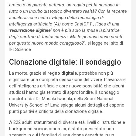
amico o un parente defunto: un regalo per la persona in
lutto o un incubo distopico diventato realtà? Con la recente
accelerazione nello sviluppo della tecnologia di
intelligenza artificiale (AI) come ChatGPT , l’idea di una
‘
resurrezione digitale
‘ non è più solo la musa ispiratrice
degli scrittori di fantascienza. Ma le persone sono pronte
per questo nuovo mondo coraggioso?
“, si legge nel sito di
IFLScience.
Clonazione digitale: il sondaggio
La morte, grazie al
regno digitale
, potrebbe non più
significare una completa cessazione del vivere. L’avanzare
dell’intelligenza artificiale apre nuove possibilità che alcuni
studiosi hanno già tentato di approfondire. Il sondaggio
condotto dal Dr. Masaki Iwasaki, della Seoul National
University School of Law, spiega alcuni dettagli ed espone
punti positivi e criticità della clonazione digitale.
A 222 adulti statunitensi di diverse età, livelli di istruzione e
background socioeconomici, è stato presentato uno
scenario in cui i familiari di una donna deceduta in un