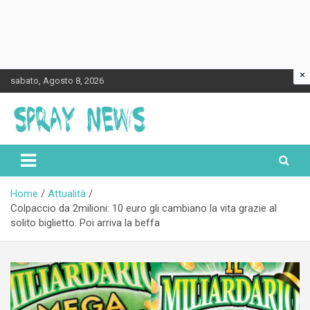
×
Skip
sabato, Agosto 8, 2026
to
content
Spraynews.it
Home
Attualità
Colpaccio da 2milioni: 10 euro gli cambiano la vita grazie al
solito biglietto. Poi arriva la beffa