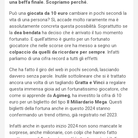
una beffa finale. Scopriamo perché.
Può una
giocata da 10 euro
cambiare in pochi secondi la
vita di una persona? Sì, accade molto raramente ma è
assolutamente concreta questa possibilità. Soprattutto se
la
dea bendata
ha deciso che è arrivato il tuo momento
fortunato. E quell’attimo è giunto per un fortunato
giocatore che nelle scorse ore ha messo a segno un
colpaccio da quelli da ricordare per sempre
. Infatti
parliamo di una cifra record a tutti gli effetti.
Che ha fatto il giro del web in pochi secondi, lasciando
davvero senza parole. Inutile sottolineare che si è trattato
ancora una volta di un tagliando
Gratta e Vinci
a regalare
questa immensa gioia ad un fortunatissimo giocatore, che
come si apprende da
Agimeg
, ha investito la cifra di 10
euro per un biglietto del tipo
Il Miliardario Mega
. Questi
biglietti della fortuna anche in questo 2024 stanno
confermando un trend ottimo, già registrato nel 2023.
Infatti anche in questo inizio 2024 non sono mancate le
sorprese, anche milionarie, con colpi che hanno fatto