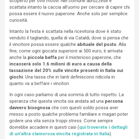
scoperto per ovvi motivi. Nel comune abruzzese è
scattata intanto la caccia all’uomo per cercare di capire chi
possa essere il nuovo paperone. Anche solo per semplice
curiosità.
Intanto la festa è scattata nella ricevitoria dove è stato
venduto il tagliando, quella di via Cataldi, dove si pensa che
il vincitore possa essere qualche
abituale del posto
. Alla
fine, come ogni giocata superiore ai 500 euro, è arrivata
anche la
piccola beffa
per il misterioso paperone, che
incasserà solo 1.6 milioni di euro a causa della
tassazione del 20% sulle vincite presenti in Italia sui
giochi
. Una tassa che in tanti definiscono ridicola in
quanto va a beffare i vincitori.
In ogni caso parliamo di una somma di tutto rispetto. La
speranza che questa vincita sia andata ad una
persona
davvero bisognosa
che con questi soldo possa aver
messo a posto qualche problema familiare e magari poter
godere una vita senza troppi stress. Come sempre
dovrebbe accadere in questi casi (
qui troverete i dettagli
di un’altra clamorosa vincita registrata in Italia
).