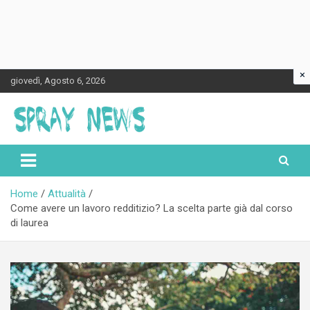
×
Skip
giovedì, Agosto 6, 2026
to
content
Spraynews.it
Home
Attualità
Come avere un lavoro redditizio? La scelta parte già dal corso
di laurea