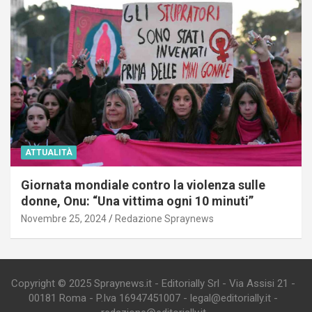
ATTUALITÀ
Giornata mondiale contro la violenza sulle
donne, Onu: “Una vittima ogni 10 minuti”
Novembre 25, 2024
Redazione Spraynews
Copyright © 2025 Spraynews.it - Editorially Srl - Via Assisi 21 -
00181 Roma - P.Iva 16947451007 - legal@editorially.it -