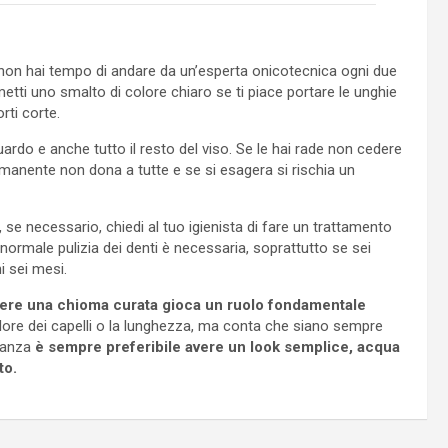
non hai tempo di andare da un’esperta onicotecnica ogni due
metti uno smalto di colore chiaro se ti piace portare le unghie
rti corte.
uardo e anche tutto il resto del viso. Se le hai rade non cedere
ermanente non dona a tutte e se si esagera si rischia un
e, se necessario, chiedi al tuo igienista di fare un trattamento
normale pulizia dei denti è necessaria, soprattutto se sei
i sei mesi.
ere una chioma curata gioca un ruolo fondamentale
lore dei capelli o la lunghezza, ma conta che siano sempre
stanza
è sempre preferibile avere un look semplice, acqua
to.