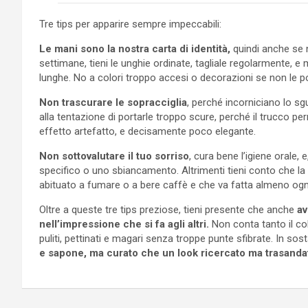
Tre tips per apparire sempre impeccabili:
Le mani sono la nostra carta di identità,
quindi anche se 
settimane, tieni le unghie ordinate, tagliale regolarmente, e 
lunghe. No a colori troppo accesi o decorazioni se non le po
Non trascurare le sopracciglia
, perché incorniciano lo sg
alla tentazione di portarle troppo scure, perché il trucco p
effetto artefatto, e decisamente poco elegante.
Non sottovalutare il tuo sorriso
, cura bene l’igiene orale, 
specifico o uno sbiancamento. Altrimenti tieni conto che la 
abituato a fumare o a bere caffè e che va fatta almeno ogn
Oltre a queste tre tips preziose, tieni presente che anche
av
nell’impressione che si fa agli altri.
Non conta tanto il co
puliti, pettinati e magari senza troppe punte sfibrate. In so
e sapone, ma curato che un look ricercato ma trasanda