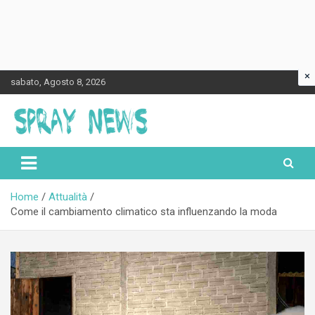
×
Skip
sabato, Agosto 8, 2026
to
content
Spraynews.it
Home
Attualità
Come il cambiamento climatico sta influenzando la moda