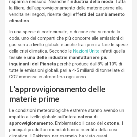
risparmia nessuno. Neanche l’
industria della moda
. Tutta
la filiera, dall’approvvigionamento delle materie prime alla
vendita nei negozi, risente degli
effetti del cambiamento
climatico.
In una specie di cortocircuito, o di cane che si morde la
coda, uno dei comparti che più concorre alle emissioni di
gas serra a livello globale è anche tra i primi a fare le spese
della crisi climatica. Secondo le
Nazioni Unite
infatti quella
tessile è
una delle
industrie manifatturiere più
inquinanti del Pianeta
perché produce dall’8% al 10% di
tutte le emissioni globali, pari a 4-5 miliardi di tonnellate di
CO2 immesse in atmosfera ogni anno.
L’approvvigionamento delle
materie prime
Le condizioni meteorologiche estreme stanno avendo un
impatto a livello globale sull’intera
catena di
approvvigionamento
. Emblematico il caso del
cotone.
I
principali produttori mondiali hanno risentito della crisi
climatica. Il Pakistan, per esempio, ha visto quasi