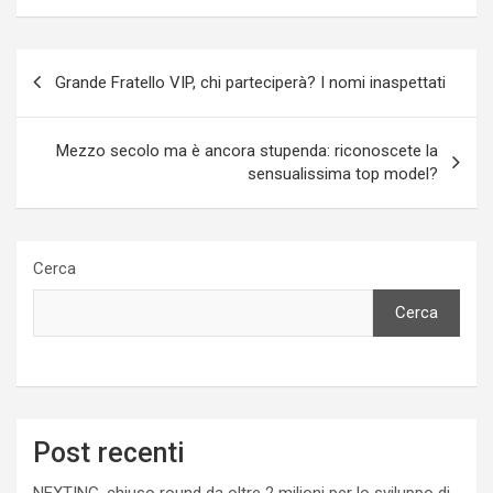
Navigazione
Grande Fratello VIP, chi parteciperà? I nomi inaspettati
articoli
Mezzo secolo ma è ancora stupenda: riconoscete la
sensualissima top model?
Cerca
Cerca
Post recenti
NEXTING, chiuso round da oltre 2 milioni per lo sviluppo di