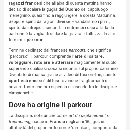
ragazzi francesi
che all’alba di questa mattina hanno
deciso di scalare la guglia del
Duomo
del capoluogo
meneghino, quasi fino a raggiungere la dorata Madunina.
Seppure spinti da ragioni diverse – vandalismo i primi,
spirito da intrepidi i secondi, in entrambi i casi a farla da
padrone è la voglia di sfidare la gravità e l’altezza. In altri
termini: il
parkour
.
Termine declinato dal francese
parcours
, che significa
“percorso”, il parkour comprende
l’arte di saltare,
volteggiare, rotolare e atterrare
magicamente al suolo,
superando qualsiasi cosa si incontri sul proprio cammino.
Diventato di massa grazie ai video diffusi on-line, questo
sport estremo
si è diffuso ovunque tra gli amanti del
brivido. Tanto che ora si pensa di inserirlo tra le discipline
olimpioniche.
Dove ha origine il parkour
La disciplina, nota anche come
art du deplacement
o
freerunning
, nasce in
Francia
negli anni ’80, grazie
all’attività del gruppo noto come Yamakasi, composto da: