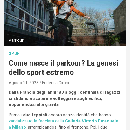
Parkour
SPORT
Come nasce il parkour? La genesi
dello sport estremo
Agosto 11, 2023
Federica Cirone
Dalla Francia degli anni ’80 a oggi: centinaia di ragazzi
si sfidano a scalare e volteggiare sugli edifici,
opponendosi alla gravità
Prima i
due teppisti
ancora senza identità che hanno
vandalizzato la facciata della
Galleria Vittorio Emanuele
a
Milano
, arrampicandosi fino al frontone. Poi, i due