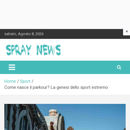
×
Skip
sabato, Agosto 8, 2026
to
content
Spraynews.it
Home
Sport
Come nasce il parkour? La genesi dello sport estremo