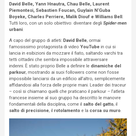
David Belle, Yann Hnautra, Chau Belle, Laurent
Piemontesi, Sebastien Foucan, Guylain N’Guba
Boyeke, Charles Perriere, Malik Diouf e Williams Bell
.
Tutti loro, con un solo obiettivo: diventare degli
Spider-men
urbani
.
A capo del gruppo di atleti:
David Belle
, ormai
famosissimo protagonista di video
YouTube
in cui si
lancia in esibizioni da mozzare il fiato, saltando varchi tra
tetti cittadini che sembra impossibile attraversare
indenni.
È stato proprio Belle a definire le
dinamiche del
parkour
, mostrando ai suoi followers come non fosse
impossibile lanciarsi da un edificio all’altro, semplicemente
affidandosi alla forza delle proprie mani. Leader dei
traceur
– così si chiamano quelli che praticano il parkour – l’atleta
francese insieme al suo gruppo ha descritto le manovre
fondamentali della disciplina, come il
salto del gatto
, il
salto di precisione
, il
rotolamento
e la
corsa su muro
.