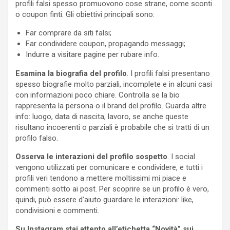
profili falsi spesso promuovono cose strane, come sconti
o coupon finti. Gli obiettivi principali sono:
Far comprare da siti falsi;
Far condividere coupon, propagando messaggi;
Indurre a visitare pagine per rubare info.
Esamina la biografia del profilo
. I profili falsi presentano
spesso biografie molto parziali, incomplete e in alcuni casi
con informazioni poco chiare. Controlla se la bio
rappresenta la persona o il brand del profilo. Guarda altre
info: luogo, data di nascita, lavoro, se anche queste
risultano incoerenti o parziali è probabile che si tratti di un
profilo falso.
Osserva le interazioni del profilo sospetto
. I social
vengono utilizzati per comunicare e condividere, e tutti i
profili veri tendono a mettere moltissimi mi piace e
commenti sotto ai post. Per scoprire se un profilo è vero,
quindi, può essere d’aiuto guardare le interazioni: like,
condivisioni e commenti.
Su Instagram stai attento all’etichetta “Novità” sui