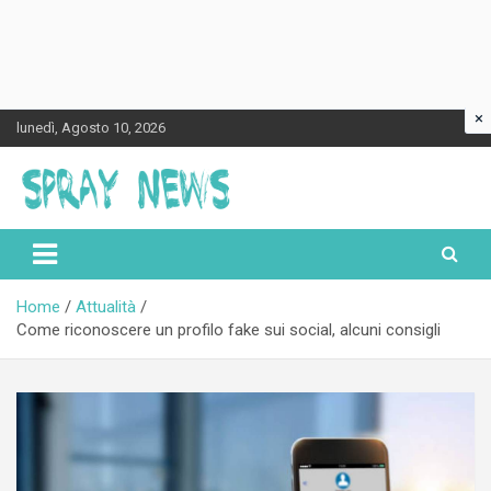
×
Skip
lunedì, Agosto 10, 2026
to
content
Spraynews.it
Home
Attualità
Come riconoscere un profilo fake sui social, alcuni consigli