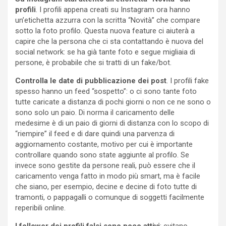
profili
. I profili appena creati su Instagram ora hanno
un’etichetta azzurra con la scritta “Novità” che compare
sotto la foto profilo. Questa nuova feature ci aiuterà a
capire che la persona che ci sta contattando è nuova del
social network: se ha già tante foto e segue migliaia di
persone, è probabile che si tratti di un fake/bot.
Controlla le date di pubblicazione dei post
. I profili fake
spesso hanno un feed “sospetto”: o ci sono tante foto
tutte caricate a distanza di pochi giorni o non ce ne sono o
sono solo un paio. Di norma il caricamento delle
medesime è di un paio di giorni di distanza con lo scopo di
“riempire” il feed e di dare quindi una parvenza di
aggiornamento costante, motivo per cui è importante
controllare quando sono state aggiunte al profilo. Se
invece sono gestite da persone reali, può essere che il
caricamento venga fatto in modo più smart, ma è facile
che siano, per esempio, decine e decine di foto tutte di
tramonti, o pappagalli o comunque di soggetti facilmente
reperibili online.
I follower dei profili falsi sono poco attivi
: evitano