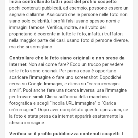
I
nizia controllando tutti i post del profilo sospetto
:
pochi contenuti pubblicati, ad esempio, possono essere un
segnale d’allarme. Assicurati che le persone nelle foto non
siano solo celebrità. I profili falsi usano spesso nomi e
immagini famose. Verifica, inoltre, se il volto del
proprietario è coerente in tutte le foto, infatti, i truffatori,
nella maggior parte dei casi, usano foto di persone diverse,
ma che si somigliano.
Controllare che le foto siano originali e non prese da
Internet
. Non sai come fare? Ecco un trucco per vedere
se le foto sono originali. Per prima cosa è opportuno
scaricare l’immagine o fare uno screenshot. Dopodiché
cerca su Google Immagini, e clicca su “cerca immagini
simili”. Puoi anche fare una ricerca inversa: usa l’immagine
per trovare simili. Clicca sull’icona della macchina
fotografica e scegli “Incolla URL immagine” o “Carica
un’immagine”. Dopo aver completato queste operazioni, se
la foto è stata presa da internet apparirà esattamente la
stessa immagine.
Verifica se il profilo pubblicizza contenuti sospetti
. I