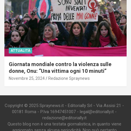
ATTUALITÀ
Giornata mondiale contro la violenza sulle
donne, Onu: “Una vittima ogni 10 minuti”
Novembre 25, 2024
Redazione Spraynews
Copyright © 2025 Spraynews.it - Editorially Srl - Via Assisi 21 -
00181 Roma - P.Iva 16947451007 - legal@editorially.it -
redazione@editorially.it
Questo blog non è una testata giornalistica, in quanto viene
aggiornato senza alcuna periodicità. Non può pertanto