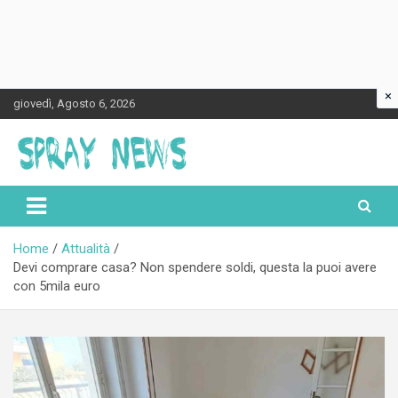
×
Skip
giovedì, Agosto 6, 2026
to
content
Spraynews.it
Home
Attualità
Devi comprare casa? Non spendere soldi, questa la puoi avere
con 5mila euro