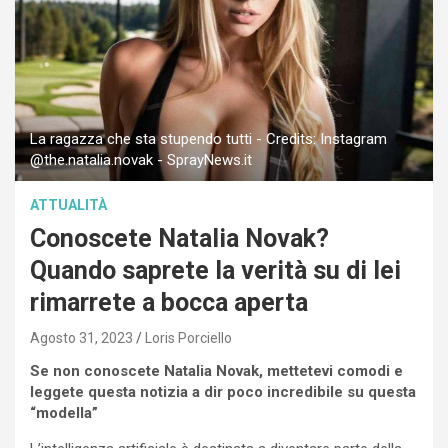
La ragazza che sta stupendo tutti - Credits: Instagram
@the.natalia.novak - SprayNews.it
ATTUALITÀ
Conoscete Natalia Novak?
Quando saprete la verità su di lei
rimarrete a bocca aperta
Agosto 31, 2023
Loris Porciello
Se non conoscete Natalia Novak, mettetevi comodi e
leggete questa notizia a dir poco incredibile su questa
“modella”