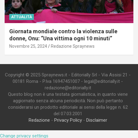
ATTUALITÀ
Giornata mondiale contro la violenza sulle
donne, Onu: “Una vittima ogni 10 minuti”
Novembre 25, 2024
Redazione Spraynews
Copyright © 2025 Spraynews.it - Editorially Srl - Via Assisi 21 -
00181 Roma - P.Iva 16947451007 - legal@editorially.it -
redazione@editorially.it
Questo blog non è una testata giornalistica, in quanto viene
aggiornato senza alcuna periodicità. Non può pertanto
considerarsi un prodotto editoriale ai sensi della legge n. 62
del 07.03.2001
Redazione
-
Privacy Policy
-
Disclaimer
Change privacy settings