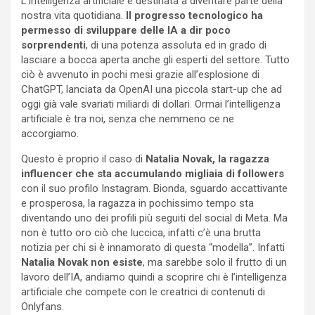
L’intelligenza artificiale è destinata a diventare parte della
nostra vita quotidiana.
Il progresso tecnologico ha
permesso di sviluppare delle IA a dir poco
sorprendenti
, di una potenza assoluta ed in grado di
lasciare a bocca aperta anche gli esperti del settore. Tutto
ciò è avvenuto in pochi mesi grazie all’esplosione di
ChatGPT, lanciata da OpenAI una piccola start-up che ad
oggi già vale svariati miliardi di dollari. Ormai l’intelligenza
artificiale è tra noi, senza che nemmeno ce ne
accorgiamo.
Questo è proprio il caso di
Natalia Novak, la ragazza
influencer che sta accumulando migliaia di followers
con il suo profilo Instagram. Bionda, sguardo accattivante
e prosperosa, la ragazza in pochissimo tempo sta
diventando uno dei profili più seguiti del social di Meta. Ma
non è tutto oro ciò che luccica, infatti c’è una brutta
notizia per chi si è innamorato di questa “modella”. Infatti
Natalia Novak non esiste
, ma sarebbe solo il frutto di un
lavoro dell’IA, andiamo quindi a scoprire chi è l’intelligenza
artificiale che compete con le creatrici di contenuti di
Onlyfans.