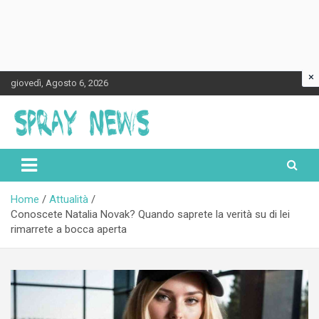
×
Skip
giovedì, Agosto 6, 2026
to
content
Spraynews.it
Home
Attualità
Conoscete Natalia Novak? Quando saprete la verità su di lei
rimarrete a bocca aperta