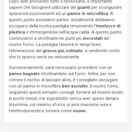
Dopo aver procurato tutto il necessario, è importante
sapere che bisognerà utilizzare dei
guanti
per scongiurare
spiacevoli inconvenienti ed un
panno in microfibra
. A
questo punto possiamo partire: inizialmente dobbiamo
occuparci della nostra pastiglia rimuovendo l’
involucro
di
plastica
e immergendola nell’acqua calda. A questo punto,
cominciamo a strofinarla nei punti più
incrostati
del
nostro forno. La pastiglia favorirà in tempi brevi
l’eliminazione del
grasso più ostinato
, vi renderete conto
che lo sporco verrà via velocemente.
Successivamente, sarà necessario procedere con un
panno bagnato
strofinandolo sul forno. Infine, per non
correre il rischio di lasciare aloni, è consigliato asciugare
con un panno in microfibra
ben asciutto
. Il nostro forno,
seguendo questi semplici consigli, tornerà ad essere lucido
in pochi minuti, ma soprattutto senza aver speso denaro.
Insomma, col minimo sforzo si avrà massima resa e
l’elettrodomestico tornerà come
nuovo
.