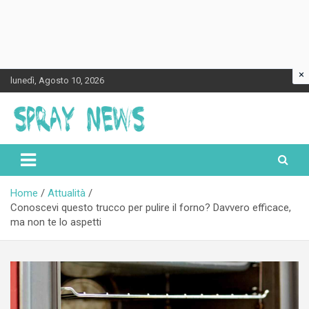
×
Skip
lunedì, Agosto 10, 2026
to
content
Spraynews.it
Home
Attualità
Conoscevi questo trucco per pulire il forno? Davvero efficace,
ma non te lo aspetti