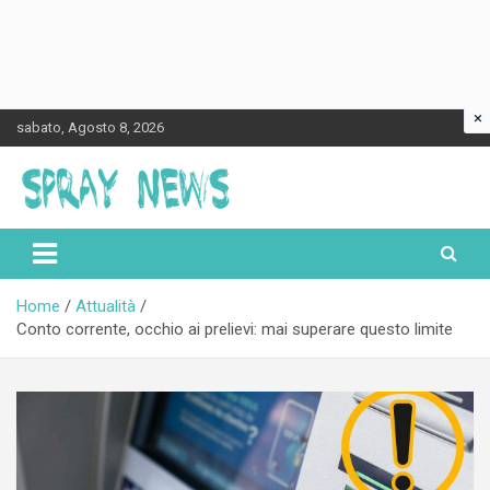
×
Skip
sabato, Agosto 8, 2026
to
content
Spraynews.it
Home
Attualità
Conto corrente, occhio ai prelievi: mai superare questo limite