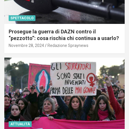
SPETTACOLO
Prosegue la guerra di DAZN contro il
“pezzotto”: cosa rischia chi continua a usarlo?
Novembre 28, 2024
Redazione Spraynews
ATTUALITÀ