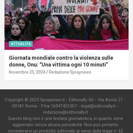
ATTUALITÀ
Giornata mondiale contro la violenza sulle
donne, Onu: “Una vittima ogni 10 minuti”
Novembre 25, 2024
Redazione Spraynews
Copyright © 2025 Spraynews.it - Editorially Srl - Via Assisi 21 -
00181 Roma - P.Iva 16947451007 - legal@editorially.it -
redazione@editorially.it
Questo blog non è una testata giornalistica, in quanto viene
aggiornato senza alcuna periodicità. Non può pertanto
considerarsi un prodotto editoriale ai sensi della legge n. 62