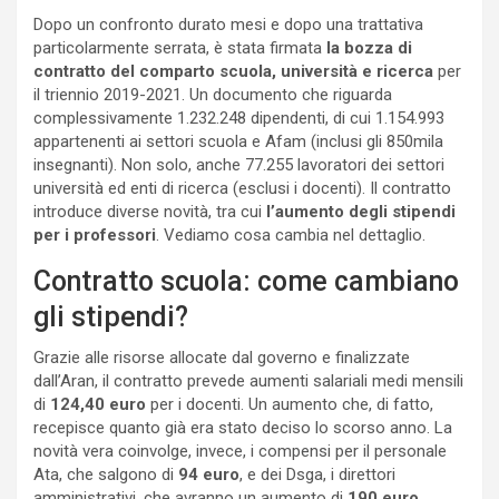
Dopo un confronto durato mesi e dopo una trattativa
particolarmente serrata, è stata firmata
la bozza di
contratto del comparto scuola, università e ricerca
per
il triennio 2019-2021. Un documento che riguarda
complessivamente 1.232.248 dipendenti, di cui 1.154.993
appartenenti ai settori scuola e Afam (inclusi gli 850mila
insegnanti). Non solo, anche 77.255 lavoratori dei settori
università ed enti di ricerca (esclusi i docenti). Il contratto
introduce diverse novità, tra cui
l’aumento degli stipendi
per i professori
. Vediamo cosa cambia nel dettaglio.
Contratto scuola: come cambiano
gli stipendi?
Grazie alle risorse allocate dal governo e finalizzate
dall’Aran, il contratto prevede aumenti salariali medi mensili
di
124,40 euro
per i docenti. Un aumento che, di fatto,
recepisce quanto già era stato deciso lo scorso anno. La
novità vera coinvolge, invece, i compensi per il personale
Ata, che salgono di
94 euro
, e dei Dsga, i direttori
amministrativi, che avranno un aumento di
190 euro
.