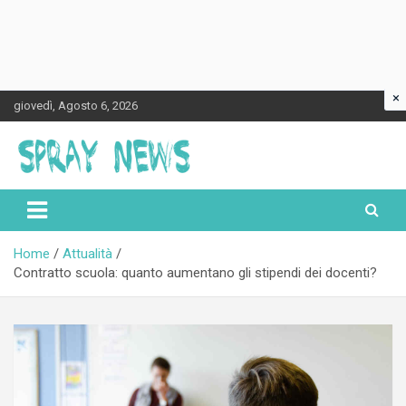
×
Skip
giovedì, Agosto 6, 2026
to
content
Spraynews.it
Home
Attualità
Contratto scuola: quanto aumentano gli stipendi dei docenti?