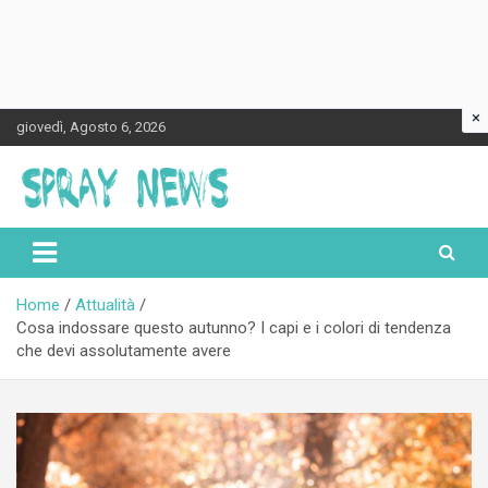
×
Skip
giovedì, Agosto 6, 2026
to
content
Spraynews.it
Home
Attualità
Cosa indossare questo autunno? I capi e i colori di tendenza
che devi assolutamente avere