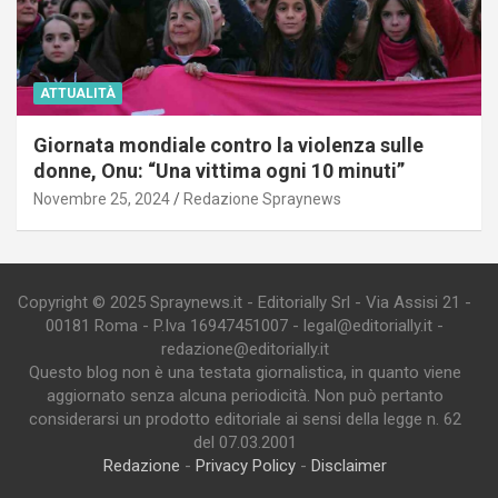
ATTUALITÀ
Giornata mondiale contro la violenza sulle
donne, Onu: “Una vittima ogni 10 minuti”
Novembre 25, 2024
Redazione Spraynews
Copyright © 2025 Spraynews.it - Editorially Srl - Via Assisi 21 -
00181 Roma - P.Iva 16947451007 - legal@editorially.it -
redazione@editorially.it
Questo blog non è una testata giornalistica, in quanto viene
aggiornato senza alcuna periodicità. Non può pertanto
considerarsi un prodotto editoriale ai sensi della legge n. 62
del 07.03.2001
Redazione
-
Privacy Policy
-
Disclaimer