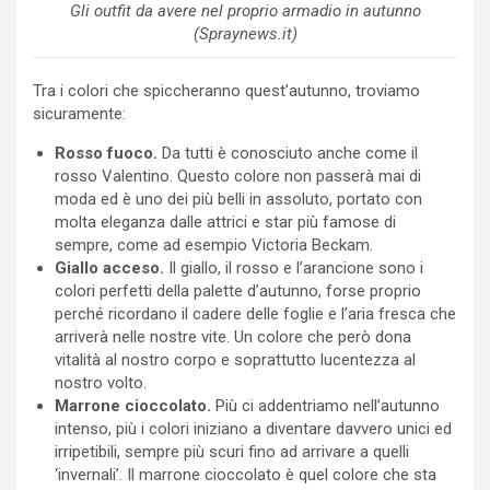
Gli outfit da avere nel proprio armadio in autunno
(Spraynews.it)
Tra i colori che spiccheranno quest’autunno, troviamo
sicuramente:
Rosso fuoco.
Da tutti è conosciuto anche come il
rosso Valentino. Questo colore non passerà mai di
moda ed è uno dei più belli in assoluto, portato con
molta eleganza dalle attrici e star più famose di
sempre, come ad esempio Victoria Beckam.
Giallo acceso.
Il giallo, il rosso e l’arancione sono i
colori perfetti della palette d’autunno, forse proprio
perché ricordano il cadere delle foglie e l’aria fresca che
arriverà nelle nostre vite. Un colore che però dona
vitalità al nostro corpo e soprattutto lucentezza al
nostro volto.
Marrone cioccolato.
Più ci addentriamo nell’autunno
intenso, più i colori iniziano a diventare davvero unici ed
irripetibili, sempre più scuri fino ad arrivare a quelli
‘invernali’. Il marrone cioccolato è quel colore che sta