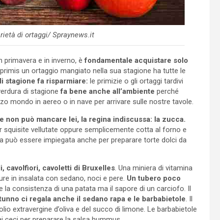
rietà di ortaggi/ Spraynews.it
n primavera e in inverno, è
fondamentale acquistare solo
primis un ortaggio mangiato nella sua stagione ha tutte le
i stagione fa risparmiare:
le primizie o gli ortaggi tardivi
verdura di stagione
fa bene anche all’ambiente
perché
o mondo in aereo o in nave per arrivare sulle nostre tavole.
 non può mancare lei, la regina indiscussa: la zucca.
er squisite vellutate oppure semplicemente cotta al forno e
 Ma può essere impiegata anche per preparare torte dolci da
 cavolfiori, cavoletti di Bruxelles
. Una miniera di vitamina
pure in insalata con sedano, noci e pere.
Un tubero poco
 e la consistenza di una patata ma il sapore di un carciofo. Il
utunno ci regala anche il sedano rapa e le barbabietole
. Il
olio extravergine d’oliva e del succo di limone. Le barbabietole
 ai ceci per preparare la salsa hummus.