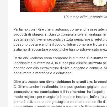
L’autunno offre un’ampia va
Partiamo con il dire che in autunno, come anche in estate, i
prodotti di stagione.
Questo comporta diversi vantaggi. In 
sostanze nutritive; in seconda battuta
comprare prodotti d
possono costare anche il doppio. Infine comprare frutta e 
evitiamo di acquistare prodotti che hanno attraversato mezz
Detto ciò, vediamo cosa comprare in autunno.
Sicuramente
Ricchissima di vitamina A, la zucca può essere utilizzata p
condita con olio extravergine d’oliva e origano o cannella.
consumare a merenda o a colazione.
Oltre alla zucca
non dimentichiamo le crucifere: broccoli,
C. Ottimo anche il
radicchio
: lo si può gustare grigliato op
conosciuto ma buonissimo è il topinambur
: ha l’aspetto
modo migliore per mangiarlo è crudo in insalata.
Infine l’a
primo è delizioso crudo grattugiato e condito con un filo di 
sono ottime in insalata tagliate a cubetti o frullate insieme