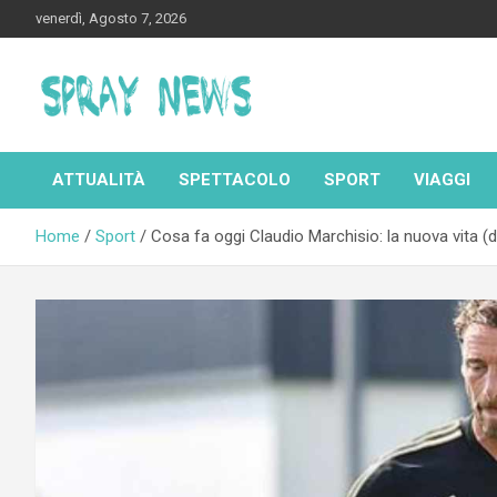
Skip
venerdì, Agosto 7, 2026
to
content
Spraynews.it
ATTUALITÀ
SPETTACOLO
SPORT
VIAGGI
Home
Sport
Cosa fa oggi Claudio Marchisio: la nuova vita (d