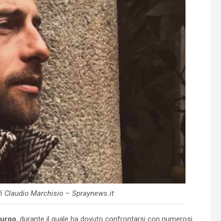
di Claudio Marchisio – Spraynews.it
burgo
, durante il quale ha dovuto confrontarsi con numerosi