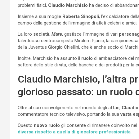
problemi fisici,
Claudio Marchisio
ha deciso di abbandonar
Insieme a sua moglie
Roberta Sinopoli
, l’ex calciatore de
campo della gestione dell’immagine di atleti celebri e amici,
La loro
società
,
Mate
, gestisce l’immagine di vari
personag
talentuoso centrocampista Miralem Pjanic, la campionessa par
della Juventus Giorgio Chiellini, che è anche socio di Marchi
Inoltre, Marchisio ha assunto il
ruolo
di ambasciatore del m
settore dello stile di vita, delle banche e dei prodotti per la 
Claudio Marchisio, l’altra p
glorioso passato: un ruolo d
Oltre al suo coinvolgimento nel mondo degli affari,
Claudio
commentatore tecnico televisivo, portando la sua
vasta es
Questo
nuovo ruolo
gli consente di rimanere coinvolto nel
diversa rispetto a quella di giocatore professionista
.