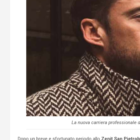
La nuova carriera professionale 
Dopo un breve e sfortunato periodo allo
Zenit San Pietro