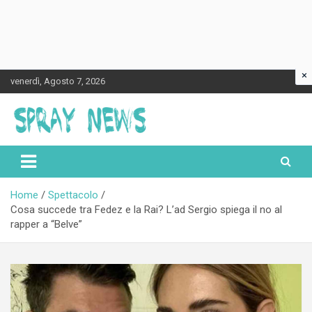
×
Skip
venerdì, Agosto 7, 2026
to
content
Spraynews.it
Home
Spettacolo
Cosa succede tra Fedez e la Rai? L’ad Sergio spiega il no al
rapper a “Belve”