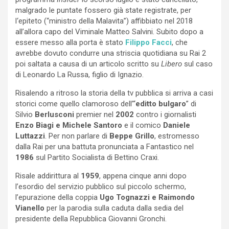
malgrado le puntate fossero già state registrate, per
l‘epiteto (“ministro della Malavita”) affibbiato nel 2018
all’allora capo del Viminale Matteo Salvini. Subito dopo a
essere messo alla porta è stato
Filippo Facci
, che
avrebbe dovuto condurre una striscia quotidiana su Rai 2
poi saltata a causa di un articolo scritto su
Libero
sul caso
di Leonardo La Russa, figlio di Ignazio.
Risalendo a ritroso la storia della tv pubblica si arriva a casi
storici come quello clamoroso dell’“
editto bulgaro
” di
Silvio
Berlusconi
premier nel
2002
contro i giornalisti
Enzo Biagi e Michele Santoro
e il comico
Daniele
Luttazzi
. Per non parlare di
Beppe Grillo
, estromesso
dalla Rai per una battuta pronunciata a Fantastico nel
1986
sul Partito Socialista di Bettino Craxi.
Risale addirittura al
1959
, appena cinque anni dopo
l’esordio del servizio pubblico sul piccolo schermo,
l’epurazione della coppia
Ugo Tognazzi e Raimondo
Vianello
per la parodia sulla caduta dalla sedia del
presidente della Repubblica Giovanni Gronchi.