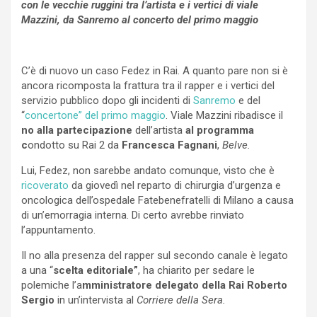
con le vecchie ruggini tra l’artista e i vertici di viale
Mazzini, da Sanremo al concerto del primo maggio
C’è di nuovo un caso Fedez in Rai. A quanto pare non si è
ancora ricomposta la frattura tra il rapper e i vertici del
servizio pubblico dopo gli incidenti di
Sanremo
e del
“
concertone” del primo maggio
. Viale Mazzini ribadisce il
no alla partecipazione
dell’artista
al programma
c
ondotto su Rai 2 da
Francesca Fagnani
,
Belve.
Lui, Fedez, non sarebbe andato comunque, visto che è
ricoverato
da giovedì nel reparto di chirurgia d’urgenza e
oncologica dell’ospedale Fatebenefratelli di Milano a causa
di un’emorragia interna. Di certo avrebbe rinviato
l’appuntamento.
Il no alla presenza del rapper sul secondo canale è legato
a una “
scelta editoriale”
, ha chiarito per sedare le
polemiche l’a
mministratore delegato della Rai Roberto
Sergio
in un’intervista al
Corriere della Sera.