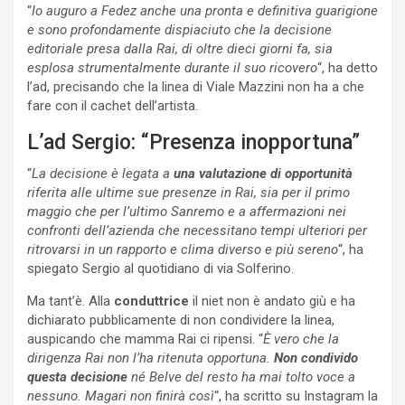
“
Io auguro a Fedez anche una pronta e definitiva guarigione
e sono profondamente dispiaciuto che la decisione
editoriale presa dalla Rai, di oltre dieci giorni fa, sia
esplosa strumentalmente durante il suo ricovero
“, ha detto
l’ad, precisando che la linea di Viale Mazzini non ha a che
fare con il cachet dell’artista.
L’ad Sergio: “Presenza inopportuna”
“
La decisione è legata a
una valutazione di opportunità
riferita alle ultime sue presenze in Rai, sia per il primo
maggio che per l’ultimo Sanremo e a affermazioni nei
confronti dell’azienda che necessitano tempi ulteriori per
ritrovarsi in un rapporto e clima diverso e più sereno
“, ha
spiegato Sergio al quotidiano di via Solferino.
Ma tant’è. Alla
conduttrice
il niet non è andato giù e ha
dichiarato pubblicamente di non condividere la linea,
auspicando che mamma Rai ci ripensi. “
È vero che la
dirigenza Rai non l’ha ritenuta opportuna.
Non condivido
questa decisione
né Belve del resto ha mai tolto voce a
nessuno. Magari non finirà così
“, ha scritto su Instagram la