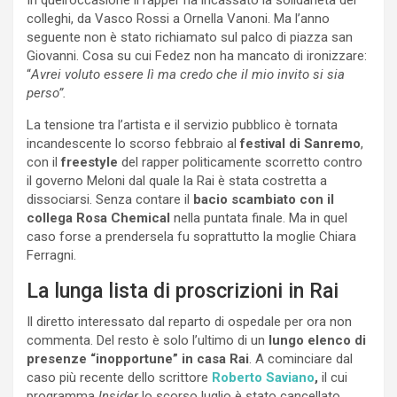
In quell’occasione il rapper ha incassato la solidarietà dei
colleghi, da Vasco Rossi a Ornella Vanoni. Ma l’anno
seguente non è stato richiamato sul palco di piazza san
Giovanni. Cosa su cui Fedez non ha mancato di ironizzare:
“
Avrei voluto essere lì ma credo che il mio invito si sia
perso”.
La tensione tra l’artista e il servizio pubblico è tornata
incandescente lo scorso febbraio al
festival di Sanremo
,
con il
freestyle
del rapper politicamente scorretto contro
il governo Meloni dal quale la Rai è stata costretta a
dissociarsi. Senza contare il
bacio scambiato con il
collega Rosa Chemical
nella puntata finale. Ma in quel
caso forse a prendersela fu soprattutto la moglie Chiara
Ferragni.
La lunga lista di proscrizioni in Rai
Il diretto interessato dal reparto di ospedale per ora non
commenta. Del resto è solo l’ultimo di un
lungo elenco di
presenze “inopportune” in casa Rai
. A cominciare dal
caso più recente dello scrittore
Roberto Saviano
,
il cui
programma
Insider
lo scorso luglio è stato cancellato,