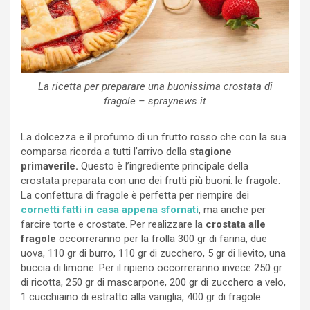
La ricetta per preparare una buonissima crostata di
fragole – spraynews.it
La dolcezza e il profumo di un frutto rosso che con la sua
comparsa ricorda a tutti l’arrivo della s
tagione
primaverile.
Questo è l’ingrediente principale della
crostata preparata con uno dei frutti più buoni: le fragole.
La confettura di fragole è perfetta per riempire dei
cornetti fatti in casa appena sfornati
, ma anche per
farcire torte e crostate. Per realizzare la
crostata alle
fragole
occorreranno per la frolla 300 gr di farina, due
uova, 110 gr di burro, 110 gr di zucchero, 5 gr di lievito, una
buccia di limone. Per il ripieno occorreranno invece 250 gr
di ricotta, 250 gr di mascarpone, 200 gr di zucchero a velo,
1 cucchiaino di estratto alla vaniglia, 400 gr di fragole.