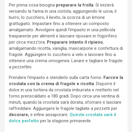
Per prima cosa bisogna
preparare la frolla
. Si inizierà
versando la farina in una ciotola, aggiungendo le uova, il
burro, lo zucchero, il lievito, la scorza di un limone
grattugiato. Impastare fino a ottenere un composto
amalgamato. Avvolgere quindi l’impasto in una pellicola
trasparente per alimenti e lasciare riposare in frigorifero
per circa mezz’ora.
Preparare intanto il ripieno
,
amalgamando ricotta, vaniglia, mascarpone e confettura di
fragole. Aggiungere lo zucchero a velo e lavorare fino a
ottenere una crema omogenea. Lavare e tagliare le fragole
a pezzettini.
Prendere l’impasto e stenderlo sulla carta forno.
Farcire la
crostata con la crema
di fragole e ricotta
. Disporre il
dolce in una tortiera da crostata imburrata e metterlo nel
forno preriscaldato a 180 gradi. Dopo circa una ventina di
minuti, quando la crostata sarà dorata, sfornare e lasciare
raffreddare. Aggiungere le fragole tagliate a pezzetti per
decorare,
e infine assaporare.
Questa crostata sarà il
dolce perfetto
per la stagione primaverile.