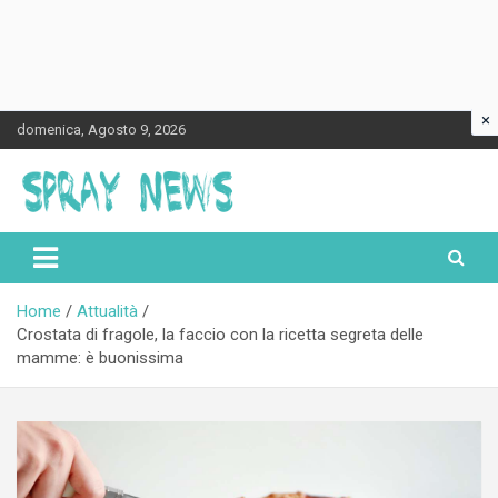
×
Skip
domenica, Agosto 9, 2026
to
content
Spraynews.it
Home
Attualità
Crostata di fragole, la faccio con la ricetta segreta delle
mamme: è buonissima