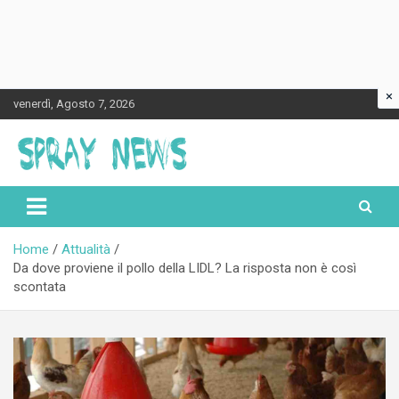
×
Skip
venerdì, Agosto 7, 2026
to
content
Spraynews.it
Home
Attualità
Da dove proviene il pollo della LIDL? La risposta non è così
scontata