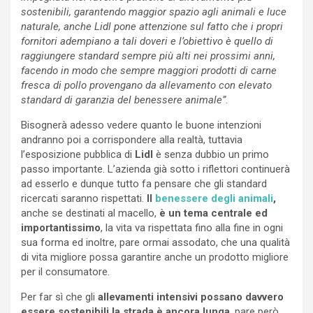
sostenibili, garantendo maggior spazio agli animali e luce
naturale, anche Lidl pone attenzione sul fatto che i propri
fornitori adempiano a tali doveri e l’obiettivo è quello di
raggiungere standard sempre più alti nei prossimi anni,
facendo in modo che sempre maggiori prodotti di carne
fresca di pollo provengano da allevamento con elevato
standard di garanzia del benessere animale”
.
Bisognerà adesso vedere quanto le buone intenzioni
andranno poi a corrispondere alla realtà, tuttavia
l’esposizione pubblica di
Lidl
è senza dubbio un primo
passo importante. L’azienda già sotto i riflettori continuerà
ad esserlo e dunque tutto fa pensare che gli standard
ricercati saranno rispettati.
Il
benessere degli animali
,
anche se destinati al macello,
è un tema centrale ed
importantissimo
, la vita va rispettata fino alla fine in ogni
sua forma ed inoltre, pare ormai assodato, che una qualità
di vita migliore possa garantire anche un prodotto migliore
per il consumatore.
Per far sì che gli
allevamenti intensivi possano davvero
essere sostenibili la strada è ancora lunga
, pare però