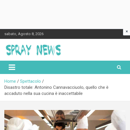
×
Skip
sabato, Agosto 8, 2026
to
content
Spraynews.it
Home
Spettacolo
Disastro totale: Antonino Cannavacciuolo, quello che è
accaduto nella sua cucina è inaccettabile