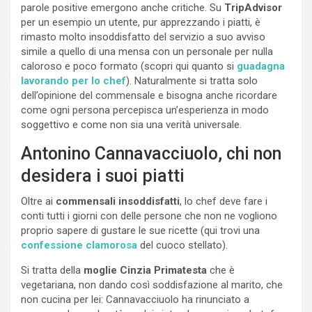
parole positive emergono anche critiche. Su
TripAdvisor
per un esempio un utente, pur apprezzando i piatti, è
rimasto molto insoddisfatto del servizio a suo avviso
simile a quello di una mensa con un personale per nulla
caloroso e poco formato (scopri qui quanto si
guadagna
lavorando per lo chef
). Naturalmente si tratta solo
dell’opinione del commensale e bisogna anche ricordare
come ogni persona percepisca un’esperienza in modo
soggettivo e come non sia una verità universale.
Antonino Cannavacciuolo, chi non
desidera i suoi piatti
Oltre ai
commensali insoddisfatti
, lo chef deve fare i
conti tutti i giorni con delle persone che non ne vogliono
proprio sapere di gustare le sue ricette (qui trovi una
confessione clamorosa
del cuoco stellato).
Si tratta della
moglie Cinzia Primatesta
che è
vegetariana, non dando così soddisfazione al marito, che
non cucina per lei: Cannavacciuolo ha rinunciato a