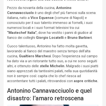
Pezzo da novanta della cucina,
Antonino
Cannavacciuolo
è uno degli chef più famosi sulla scena
italiana, nato a
Vico Equense
(comune di Napoli) e
conosciuto per il suo talento immenso ai fornelli, i suoi
numerosi locali e i suoi format televisivi tra cui
“Mastechef Italia”
, dove ha vestito i panni di giudice al
fianco dei colleghi
Giorgio Locatelli
e
Bruno Barbieri
.
Cuoco talentuoso, Antonino ha fatto molta gavetta,
lavorando al fianco del maestro senza tempo dell’alta
cucina,
Gualtiero Marchesi
. Dopo l’esperienza sul campo
ha dato via a un ristorante tutto suo, a cui ne sono seguiti
altri, e ottenuto delle
stelle Michelin
. Malgrado i suoi piatti
siano apprezzati da tantissimi palati, nella sua quotidianità
non è sempre così: capita che lo chef riesca ad
accontentare tutti i palati, ritrovandosi con
aspre critiche.
Antonino Cannavacciuolo e quel
disastro: l’amaro retroscena