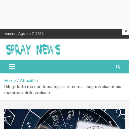
×
Skip
venerdì, Agosto 7, 2026
to
content
Spraynews.it
Home
Attualità
Ditegli tutto ma non toccategli la mamma: i segni zodiacali più
mammoni dello zodiaco