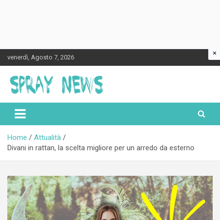
×
Skip
venerdì, Agosto 7, 2026
to
content
Spraynews.it
Home
Attualità
Divani in rattan, la scelta migliore per un arredo da esterno