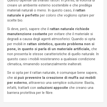
Questo dipende da svariati fattori: in primis, la volontà di
creare un ambiente esterno sostenibile e che prediliga
materiali naturali o meno. In questo caso, il
rattan
naturale è perfetto
per coloro che vogliono optare per
scelte bio.
Si deve, però, sapere che il
rattan naturale richiede
manutenzione costante
per evitare che il materiale si
degradi a causa degli agenti atmosferici. Quando si opta
per mobili in
rattan sintetico, questo problema non si
pone, in quanto si parla di un materiale artificiale,
che
non presenta le stesse caratteristiche di quello naturale. In
questo caso i mobili resisteranno a qualsiasi condizione
climatica, rimanendo sostanzialmente inalterati.
Se si opta per il rattan naturale, è comunque bene sapere,
che
si può prevenire la creazione di muffa sui mobili
per esterno
, attraverso una semplice soluzione. Basta,
infatti, trattarli con
soluzioni apposite
che creano una
barriera protettiva per le fibre.