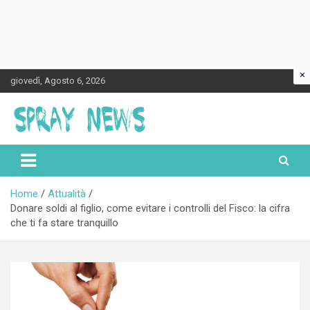
×
Skip
giovedì, Agosto 6, 2026
to
content
Spraynews.it
Home
Attualità
Donare soldi al figlio, come evitare i controlli del Fisco: la cifra
che ti fa stare tranquillo