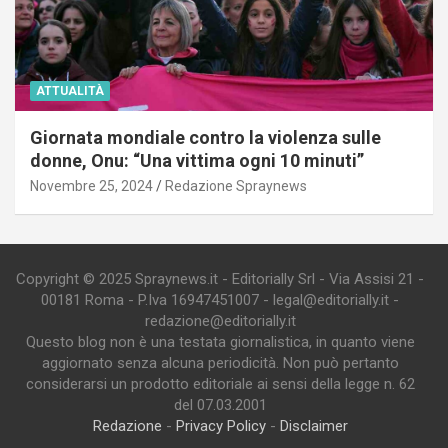
ATTUALITÀ
Giornata mondiale contro la violenza sulle
donne, Onu: “Una vittima ogni 10 minuti”
Novembre 25, 2024
Redazione Spraynews
Copyright © 2025 Spraynews.it - Editorially Srl - Via Assisi 21 -
00181 Roma - P.Iva 16947451007 - legal@editorially.it -
redazione@editorially.it
Questo blog non è una testata giornalistica, in quanto viene
aggiornato senza alcuna periodicità. Non può pertanto
considerarsi un prodotto editoriale ai sensi della legge n. 62
del 07.03.2001
Redazione
-
Privacy Policy
-
Disclaimer