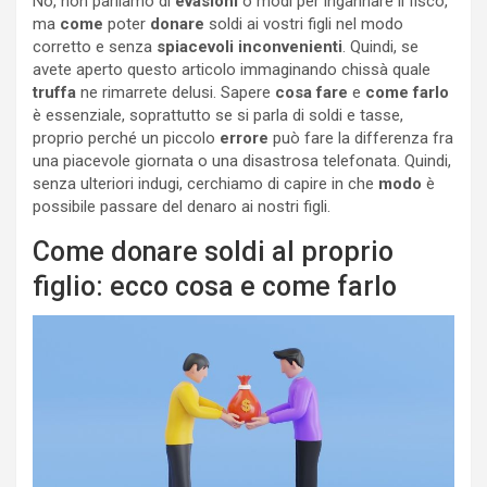
No, non parliamo di
evasioni
o modi per ingannare il fisco,
ma
come
poter
donare
soldi ai vostri figli nel modo
corretto e senza
spiacevoli inconvenienti
. Quindi, se
avete aperto questo articolo immaginando chissà quale
truffa
ne rimarrete delusi. Sapere
cosa fare
e
come
farlo
è essenziale, soprattutto se si parla di soldi e tasse,
proprio perché un piccolo
errore
può fare la differenza fra
una piacevole giornata o una disastrosa telefonata. Quindi,
senza ulteriori indugi, cerchiamo di capire in che
modo
è
possibile passare del denaro ai nostri figli.
Come donare soldi al proprio
figlio: ecco cosa e come farlo