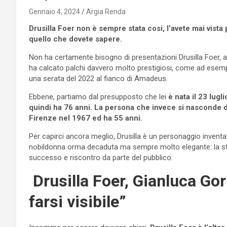
Gennaio 4, 2024
Argia Renda
Drusilla Foer non è sempre stata cosi, l’avete mai vist
quello che dovete sapere.
Non ha certamente bisogno di presentazioni Drusilla Foer, at
ha calcato palchi davvero molto prestigiosi, come ad esemp
una serata del 2022 al fianco di Amadeus.
Ebbene, partiamo dal presupposto che lei
è nata il 23 lugl
quindi ha 76 anni. La persona che invece si nasconde di
Firenze nel 1967 ed ha 55 anni.
Per capirci ancora meglio, Drusilla è un personaggio inventa
nobildonna orma decaduta ma sempre molto elegante: la st
successo e riscontro da parte del pubblico.
Drusilla Foer, Gianluca Gor
farsi visibile”