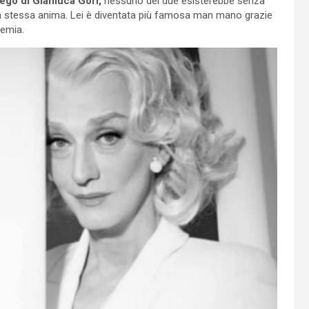
r ego di Gianluca Gori,
nessuno dei due esisterebbe senza
i una stessa anima. Lei è diventata più famosa man mano grazie
demia.