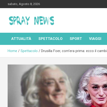
Skip
sabato, Agosto 8, 2026
to
content
Spraynews.it
ATTUALITÀ
SPETTACOLO
SPORT
VIAGGI
Home
Spettacolo
Drusilla Foer, com’era prima: ecco il camb