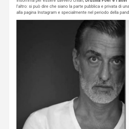
Insomma per essere davvero chiari,
Drusilla Foer è l’alte
l’altro: si può dire che siano la parte pubblica e privata d
alla pagina Instagram e specialmente nel periodo della pan