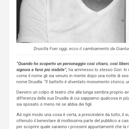
Drusilla Foer oggi, ecco il cambiamento da Gianluc
“Quando ho scoperto un personaggio così chiaro, così libero
signora a farsi più visibile”,
ha ammesso lo stesso Gori. In un
come il nome gli sia venuto in mente dopo una notte di sess
nome Drusilla:
“Il battello è diventato monumento storico, 
Davvero un colpo di teatro che alla lunga sembra proprio ave
differenza della sua Drusilla di cui sappiamo qualcosa in più
sia sposato o meno né se abbia dei figli.
Ad ogni modo una cosa è certa, a prescindere da tutto, il succ
ottenuto il benestare di moltissima parte del pubblico a ca
per scoprire quale saranno i prossimi appuntamenti che la 