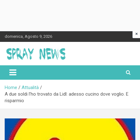
×
Skip
domenica, Agosto 9, 2026
to
content
Spraynews.it
Home
Attualità
A due soldi l’ho trovato da Lidl: adesso cucino dove voglio. E
risparmio