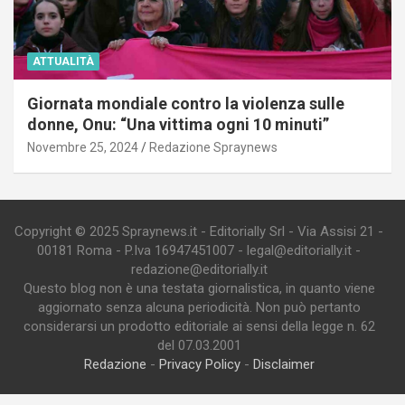
ATTUALITÀ
Giornata mondiale contro la violenza sulle
donne, Onu: “Una vittima ogni 10 minuti”
Novembre 25, 2024
Redazione Spraynews
Copyright © 2025 Spraynews.it - Editorially Srl - Via Assisi 21 -
00181 Roma - P.Iva 16947451007 - legal@editorially.it -
redazione@editorially.it
Questo blog non è una testata giornalistica, in quanto viene
aggiornato senza alcuna periodicità. Non può pertanto
considerarsi un prodotto editoriale ai sensi della legge n. 62
del 07.03.2001
Redazione
-
Privacy Policy
-
Disclaimer