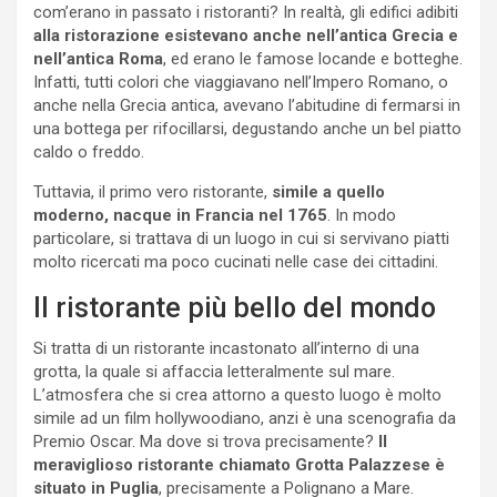
com’erano in passato i ristoranti? In realtà, gli edifici adibiti
alla ristorazione esistevano anche nell’antica Grecia e
nell’antica Roma
, ed erano le famose locande e botteghe.
Infatti, tutti colori che viaggiavano nell’Impero Romano, o
anche nella Grecia antica, avevano l’abitudine di fermarsi in
una bottega per rifocillarsi, degustando anche un bel piatto
caldo o freddo.
Tuttavia, il primo vero ristorante,
simile a quello
moderno, nacque in Francia nel 1765
. In modo
particolare, si trattava di un luogo in cui si servivano piatti
molto ricercati ma poco cucinati nelle case dei cittadini.
Il ristorante più bello del mondo
Si tratta di un ristorante incastonato all’interno di una
grotta, la quale si affaccia letteralmente sul mare.
L’atmosfera che si crea attorno a questo luogo è molto
simile ad un film hollywoodiano, anzi è una scenografia da
Premio Oscar. Ma dove si trova precisamente?
Il
meraviglioso ristorante chiamato Grotta Palazzese è
situato in Puglia
, precisamente a Polignano a Mare.