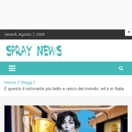
×
Skip
venerdì, Agosto 7, 2026
to
content
Spraynews.it
Home
Viaggi
È questo il ristorante più bello e unico del mondo: ed è in Italia