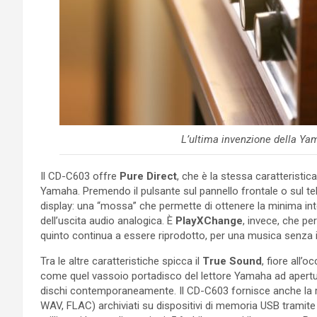
L’ultima invenzione della Yam
Il CD-C603 offre
Pure Direct
, che è la stessa caratteristic
Yamaha. Premendo il pulsante sul pannello frontale o sul tel
display: una “mossa” che permette di ottenere la minima in
dell’uscita audio analogica. È
PlayXChange
, invece, che p
quinto continua a essere riprodotto, per una musica senza i
Tra le altre caratteristiche spicca il
True Sound
, fiore all’
come quel vassoio portadisco del lettore Yamaha ad apertu
dischi contemporaneamente. Il CD-C603 fornisce anche la ri
WAV, FLAC) archiviati su dispositivi di memoria USB tramite