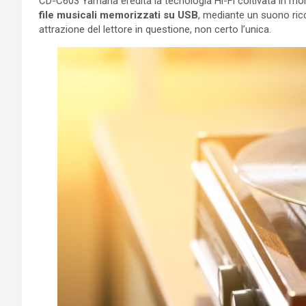
CD-C603 Yamaha eredita la tecnologia Hi-Fi coltivata in mol
file musicali memorizzati su USB
, mediante un suono ricc
attrazione del lettore in questione, non certo l’unica.