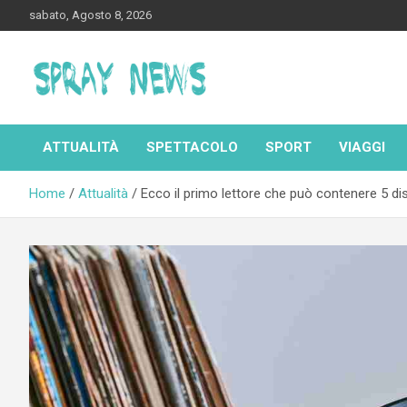
Skip
sabato, Agosto 8, 2026
to
content
Spraynews.it
ATTUALITÀ
SPETTACOLO
SPORT
VIAGGI
Home
Attualità
Ecco il primo lettore che può contenere 5 