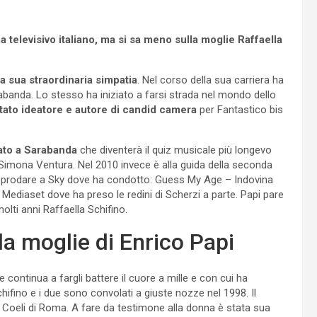
 televisivo italiano, ma si sa meno sulla moglie Raffaella
a sua straordinaria simpatia
. Nel corso della sua carriera ha
banda. Lo stesso ha iniziato a farsi strada nel mondo dello
tato ideatore e autore di candid camera
per Fantastico bis
vato a Sarabanda
che diventerà il quiz musicale più longevo
 a Simona Ventura. Nel 2010 invece è alla guida della seconda
 approdare a Sky dove ha condotto: Guess My Age – Indovina
 a Mediaset dove ha preso le redini di Scherzi a parte. Papi pare
molti anni Raffaella Schifino.
lla moglie di Enrico Papi
ontinua a fargli battere il cuore a mille e con cui ha
hifino e i due sono convolati a giuste nozze nel 1998. Il
a Coeli di Roma. A fare da testimone alla donna è stata sua