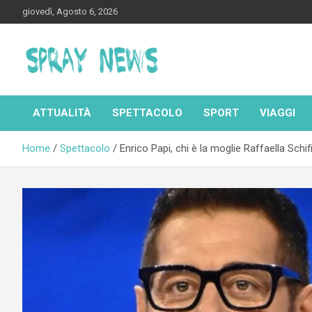
Skip
giovedì, Agosto 6, 2026
to
content
Spraynews.it
ATTUALITÀ
SPETTACOLO
SPORT
VIAGGI
Home
Spettacolo
Enrico Papi, chi è la moglie Raffaella Schifi