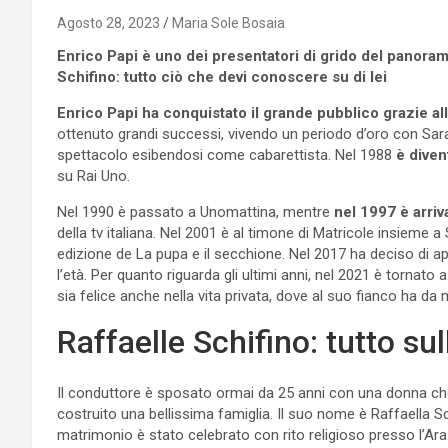
Agosto 28, 2023
Maria Sole Bosaia
Enrico Papi è uno dei presentatori di grido del panorama
Schifino: tutto ciò che devi conoscere su di lei
Enrico Papi ha conquistato il grande pubblico grazie all
ottenuto grandi successi, vivendo un periodo d’oro con Sara
spettacolo esibendosi come cabarettista. Nel 1988
è diven
su Rai Uno.
Nel 1990 è passato a Unomattina, mentre
nel 1997 è arri
della tv italiana. Nel 2001 è al timone di Matricole insieme
edizione de La pupa e il secchione. Nel 2017 ha deciso di
l’età. Per quanto riguarda gli ultimi anni, nel 2021 è tornato
sia felice anche nella vita privata, dove al suo fianco ha da 
Raffaelle Schifino: tutto su
Il conduttore è sposato ormai da 25 anni con una donna che c
costruito una bellissima famiglia. Il suo nome è Raffaella Sc
matrimonio è stato celebrato con rito religioso presso l’Ar