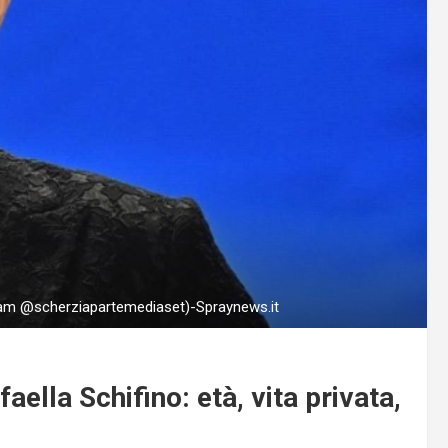
agram @scherziapartemediaset)-Spraynews.it
aella Schifino: età, vita privata,