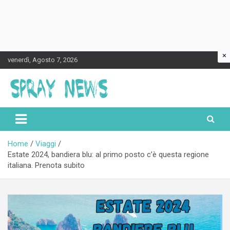
×
Skip
venerdì, Agosto 7, 2026
to
content
Spraynews.it
Home
Viaggi
Estate 2024, bandiera blu: al primo posto c’è questa regione
italiana. Prenota subito