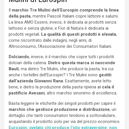
Il
marchio Tre Mulini dell’Eurospin comprende la linea
della pasta
, mentre Pascoli Italiani copre latticini e salumi.
La linea AMO Essere, invece, è dedicata ai prodotti senza
lattosio e senza glutine, e Fior di Natura è dedicata ai
prodotti vegetali.
La qualità di questi prodotti è elevata
,
come riscontrato dalle indagini, negli anni, di
Altroconsumo, l’Associazione dei Consumatori Italiani.
Dolciando
, invece, è il marchio che copre tutti i prodotti
dolciari della catena.
Dietro questa marca si nasconde
Bauli
, ma dietro Tre Mulini, che produce la pasta, tra cui
anche i tortellini dell’Eurospin? I Tre Mulini sono
gestiti
dall’azienda Giovanni Rana
. Esattamente, avete letto
bene, e dietro la produzione della pasta ripiena
si cela il
pastificio Avesani
, altro marchio sinonimo di eccellenza.
Basta leggere le etichette dei singoli prodotti per capire il
marchio che gestisce produzione e distribuzione
, un
dettaglio che tanti consumatori tendono a sottovalutare,
acquistando il prodotto solo per via del prezzo economico.
Eurospin, svelato chi produce l’olio extravergine: non