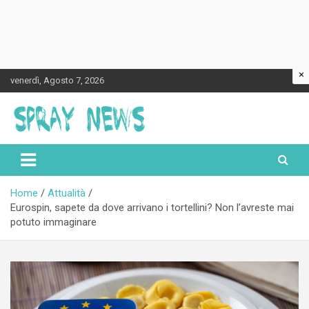
×
Skip
venerdì, Agosto 7, 2026
to
content
Spraynews.it
Home
Attualità
Eurospin, sapete da dove arrivano i tortellini? Non l’avreste mai
potuto immaginare