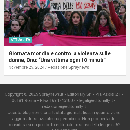
ATTUALITÀ
Giornata mondiale contro la violenza sulle
donne, Onu: “Una vittima ogni 10 minuti”
Novembre 25, 2024
Redazione Spraynews
Copyright © 2025 Spraynews.it - Editorially Srl - Via Assisi 21 -
00181 Roma - P.Iva 16947451007 - legal@editorially.it -
redazione@editorially.it
Questo blog non è una testata giornalistica, in quanto viene
aggiornato senza alcuna periodicità. Non può pertanto
considerarsi un prodotto editoriale ai sensi della legge n. 62