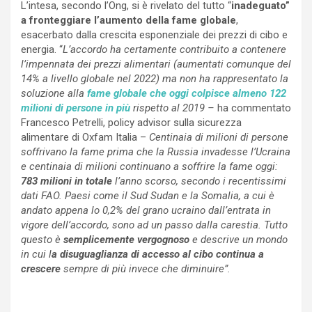
L’intesa, secondo l’Ong, si è rivelato del tutto “
inadeguato”
a fronteggiare l’aumento della fame globale
,
esacerbato dalla crescita esponenziale dei prezzi di cibo e
energia. “
L’accordo ha certamente contribuito a contenere
l’impennata dei prezzi alimentari (aumentati comunque del
14% a livello globale nel 2022) ma non ha rappresentato la
soluzione alla
fame
globale che oggi colpisce almeno 122
milioni di persone in più
rispetto al 2019 –
ha commentato
Francesco Petrelli, policy advisor sulla sicurezza
alimentare di Oxfam Italia –
Centinaia di milioni di persone
soffrivano la fame prima che la Russia invadesse l’Ucraina
e centinaia di milioni continuano a soffrire la fame oggi:
783 milioni in totale
l’anno scorso, secondo i recentissimi
dati FAO. Paesi come il Sud Sudan e la Somalia, a cui è
andato appena lo 0,2% del grano ucraino dall’entrata in
vigore dell’accordo, sono ad un passo dalla carestia. Tutto
questo è
semplicemente vergognoso
e descrive un mondo
in cui l
a disuguaglianza di accesso al cibo continua a
crescere
sempre di più invece che diminuire”.