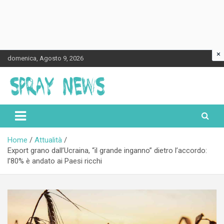
×
Skip
domenica, Agosto 9, 2026
to
content
Spraynews.it
Home
Attualità
Export grano dall’Ucraina, “il grande inganno” dietro l’accordo:
l’80% è andato ai Paesi ricchi