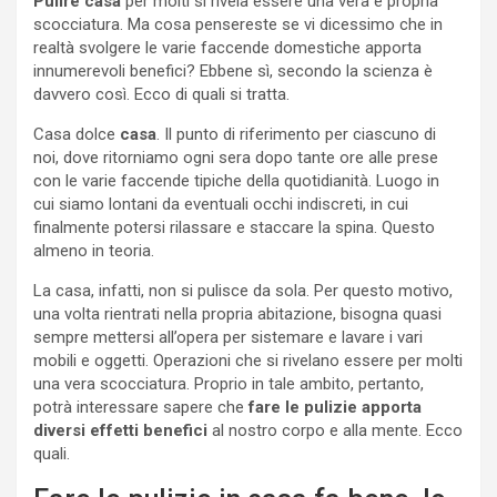
Pulire casa
per molti si rivela essere una vera e propria
scocciatura. Ma cosa pensereste se vi dicessimo che in
realtà svolgere le varie faccende domestiche apporta
innumerevoli benefici? Ebbene sì, secondo la scienza è
davvero così. Ecco di quali si tratta.
Casa dolce
casa
. Il punto di riferimento per ciascuno di
noi, dove ritorniamo ogni sera dopo tante ore alle prese
con le varie faccende tipiche della quotidianità. Luogo in
cui siamo lontani da eventuali occhi indiscreti, in cui
finalmente potersi rilassare e staccare la spina. Questo
almeno in teoria.
La casa, infatti, non si pulisce da sola. Per questo motivo,
una volta rientrati nella propria abitazione, bisogna quasi
sempre mettersi all’opera per sistemare e lavare i vari
mobili e oggetti. Operazioni che si rivelano essere per molti
una vera scocciatura. Proprio in tale ambito, pertanto,
potrà interessare sapere che
fare le pulizie apporta
diversi effetti benefici
al nostro corpo e alla mente. Ecco
quali.