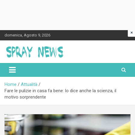
×
Skip
domenica, Agosto 9, 2026
to
content
Spraynews.it
Home
Attualità
Fare le pulizie in casa fa bene: lo dice anche la scienza, il
motivo sorprendente