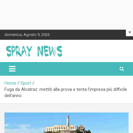
×
Skip
domenica, Agosto 9, 2026
to
content
Spraynews.it
Home
Sport
Fuga da Alcatraz: mettiti alla prova e tenta l’impresa più difficile
dell’anno