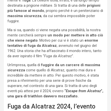
mente è:
fuga
. La celebre isola, infatti, è da lungo tempo
destinata a prigione militare. Si tratta di una delle
prigioni
più famose al mondo
, proprio perché è un penitenziario di
massima sicurezza
, da cui sembra impossibile poter
fuggire.
Ma si sa, quando ci viene negata una possibilità, la nostra
mente cercherà sempre
un modo per mettere in atto ciò
che viene negato
. Motivo per cui vi è stato un
enorme
tentativo di fuga da Alcatraz
, avvenuto nel giugno del
1962. Una storia che ha affascinato il mondo intero, tanto
da aver ispirato il film “
Fuga da Alcatra
z”.
Un’impresa, quella di
fuggire da un carcere di massima
sicurezza
come quello di Alcatraz, quanto mai dura e
incredibile da mettere in atto. Per questo motivo, è stata
presa a riferimento per una serie di prove fisiche da
superare, nel contesto di una gara. Si tratta di uno degli
eventi più attesi per il 2024, ovvero
“
Escape from Alcatraz
”,
una gara di triathlon davvero mozzafiato.
Fuga da Alcatraz 2024, l’evento