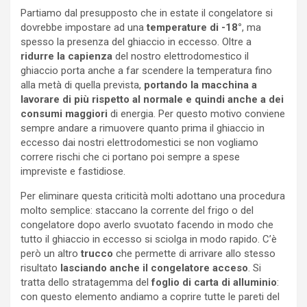
Partiamo dal presupposto che in estate il congelatore si
dovrebbe impostare ad una
temperature di -18°
, ma
spesso la presenza del ghiaccio in eccesso. Oltre a
ridurre la capienza
del nostro elettrodomestico il
ghiaccio porta anche a far scendere la temperatura fino
alla metà di quella prevista,
portando la macchina a
lavorare di più rispetto al normale e quindi anche a dei
consumi maggiori
di energia. Per questo motivo conviene
sempre andare a rimuovere quanto prima il ghiaccio in
eccesso dai nostri elettrodomestici se non vogliamo
correre rischi che ci portano poi sempre a spese
impreviste e fastidiose.
Per eliminare questa criticità molti adottano una procedura
molto semplice: staccano la corrente del frigo o del
congelatore dopo averlo svuotato facendo in modo che
tutto il ghiaccio in eccesso si sciolga in modo rapido. C’è
però un altro
trucco
che permette di arrivare allo stesso
risultato
lasciando anche il congelatore acceso
. Si
tratta dello stratagemma del
foglio di carta di alluminio
:
con questo elemento andiamo a coprire tutte le pareti del