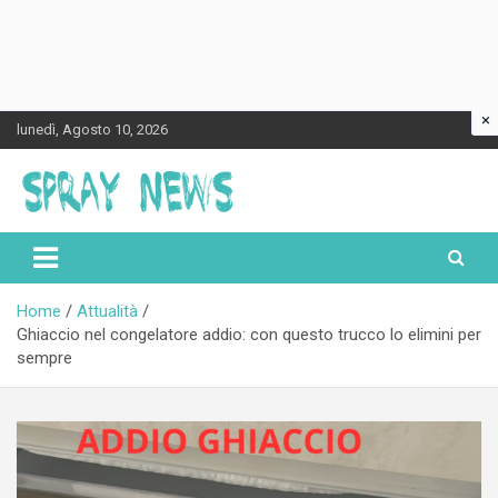
×
Skip
lunedì, Agosto 10, 2026
to
content
Spraynews.it
Home
Attualità
Ghiaccio nel congelatore addio: con questo trucco lo elimini per
sempre