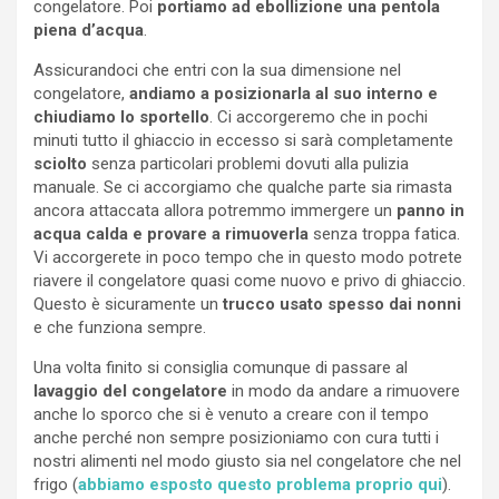
congelatore. Poi
portiamo ad ebollizione una pentola
piena d’acqua
.
Assicurandoci che entri con la sua dimensione nel
congelatore,
andiamo a posizionarla al suo interno e
chiudiamo lo sportello
. Ci accorgeremo che in pochi
minuti tutto il ghiaccio in eccesso si sarà completamente
sciolto
senza particolari problemi dovuti alla pulizia
manuale. Se ci accorgiamo che qualche parte sia rimasta
ancora attaccata allora potremmo immergere un
panno in
acqua calda e provare a rimuoverla
senza troppa fatica.
Vi accorgerete in poco tempo che in questo modo potrete
riavere il congelatore quasi come nuovo e privo di ghiaccio.
Questo è sicuramente un
trucco usato spesso dai nonni
e che funziona sempre.
Una volta finito si consiglia comunque di passare al
lavaggio del congelatore
in modo da andare a rimuovere
anche lo sporco che si è venuto a creare con il tempo
anche perché non sempre posizioniamo con cura tutti i
nostri alimenti nel modo giusto sia nel congelatore che nel
frigo (
abbiamo esposto questo problema proprio qui
).