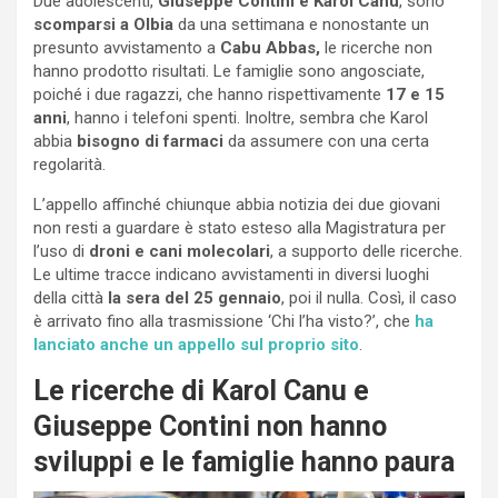
Due adolescenti,
Giuseppe Contini e Karol Canu
, sono
scomparsi a Olbia
da una settimana e nonostante un
presunto avvistamento a
Cabu Abbas,
le ricerche non
hanno prodotto risultati. Le famiglie sono angosciate,
poiché i due ragazzi, che hanno rispettivamente
17 e 15
anni
, hanno i telefoni spenti. Inoltre, sembra che Karol
abbia
bisogno di farmaci
da assumere con una certa
regolarità.
L’appello affinché chiunque abbia notizia dei due giovani
non resti a guardare è stato esteso alla Magistratura per
l’uso di
droni e cani molecolari
, a supporto delle ricerche.
Le ultime tracce indicano avvistamenti in diversi luoghi
della città
la sera del 25 gennaio
, poi il nulla. Così, il caso
è arrivato fino alla trasmissione ‘Chi l’ha visto?’, che
ha
lanciato anche un appello sul proprio sito
.
Le ricerche di Karol Canu e
Giuseppe Contini non hanno
sviluppi e le famiglie hanno paura