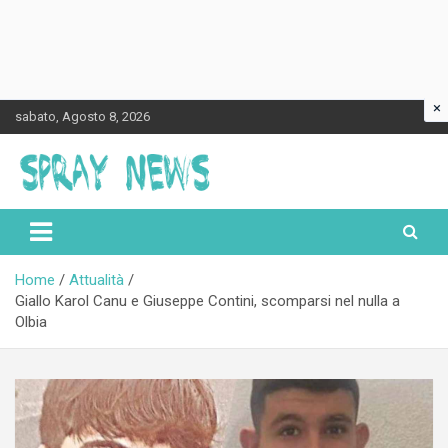
×
Skip
sabato, Agosto 8, 2026
to
content
Spraynews.it
Home
Attualità
Giallo Karol Canu e Giuseppe Contini, scomparsi nel nulla a
Olbia