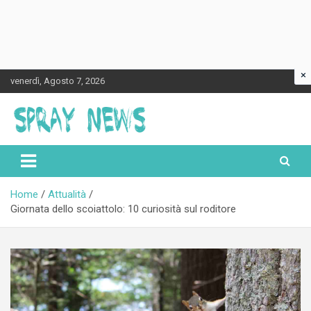
×
Skip
venerdì, Agosto 7, 2026
to
content
Spraynews.it
Home
Attualità
Giornata dello scoiattolo: 10 curiosità sul roditore