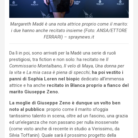
Margareth Madé è una nota attrice proprio come il marito:
i due hanno anche recitato insieme (Foto: ANSA/ETTORE
FERRARI) – spraynews.it
Da lì in poi, sono arrivati per la Madé una serie di ruoli
prestigiosi, tra fiction e non solo: ha recitato ne
Il
Commissario Montalbano, Il velo di Maya, Una donna per
la vita
e
La mia casa è piena di specchi
;
ha poi vestito i
panni di Sophia Loren nel biopic
dedicato all’immensa
attrice e ha anche
recitato in Blanca proprio a fianco del
marito Giuseppe Zeno.
La moglie di Giuseppe Zeno è dunque un volto ben
noto al pubblico
: proprio come il marito sfoggia
tantissimo talento in scena, oltre ad un fascino, una grazia
ed un’eleganza che non passano per nulla inosservate
(come visto anche di recente in studio a Verissimo, da
Silvia Toffanin). Quale sarà il prossimo progetto della