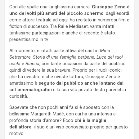
Con alle spalle una lunghissima carriera,
Giuseppe Zeno è
uno dei volti più amati del piccolo schermo
: dagli esordi
come attore teatrale ad oggi, ha recitato in numerosi film e
fiction di successo. Tra Rai e Mediaset, vanta infatti
tantissime partecipazioni e anche di recente è stato
presentissimo in tv.
Al momento, è infatti parte attiva del cast in
Mina
Settembre, Storia di una famiglia perbene,
Luce dei tuoi
occhi
e
Blanca
, con tante occasioni da parte del pubblico
quindi di vedere la sua bravura. Proprio per i ruoli iconici
che ha rivestito e che riveste tuttora, Giuseppe Zeno è
amatissimo è
seguito dal pubblico anche lontano dai
set cinematografici
e la sua vita privata desta parecchia
curiosità.
Sapevate che non pochi anni fa si è sposato con la
bellissima Margareth Madé, con cui ha una intensa e
profonda storia d’amore? Ecco
chi è la moglie
dell’attore
, il suo è un viso conosciuto proprio per questo
motivo.