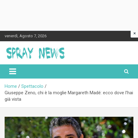
×
Skip
venerdì, Agosto 7, 2026
to
content
Spraynews.it
Home
Spettacolo
Giuseppe Zeno, chi è la moglie Margareth Madé: ecco dove l’hai
già vista