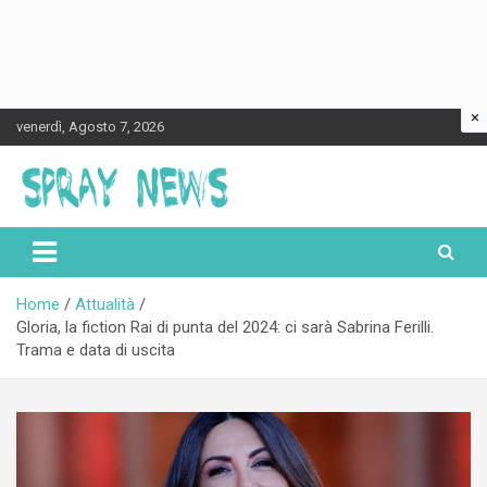
×
Skip
venerdì, Agosto 7, 2026
to
content
Spraynews.it
Home
Attualità
Gloria, la fiction Rai di punta del 2024: ci sarà Sabrina Ferilli.
Trama e data di uscita