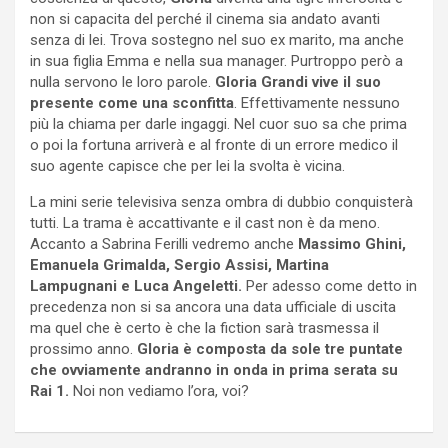
non si capacita del perché il cinema sia andato avanti
senza di lei. Trova sostegno nel suo ex marito, ma anche
in sua figlia Emma e nella sua manager. Purtroppo però a
nulla servono le loro parole.
Gloria Grandi vive il suo
presente come una sconfitta
. Effettivamente nessuno
più la chiama per darle ingaggi. Nel cuor suo sa che prima
o poi la fortuna arriverà e al fronte di un errore medico il
suo agente capisce che per lei la svolta è vicina.
La mini serie televisiva senza ombra di dubbio conquisterà
tutti. La trama è accattivante e il cast non è da meno.
Accanto a Sabrina Ferilli vedremo anche
Massimo Ghini,
Emanuela Grimalda,
Sergio Assisi,
Martina
Lampugnani e
Luca Angeletti.
Per adesso come detto in
precedenza non si sa ancora una data ufficiale di uscita
ma quel che è certo è che la fiction sarà trasmessa il
prossimo anno.
Gloria è composta da sole tre puntate
che ovviamente andranno in onda in prima serata su
Rai 1.
Noi non vediamo l’ora, voi?