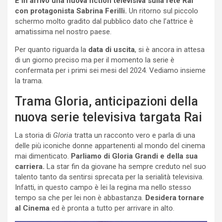
È in arrivo una nuova fiction televisiva sulla rete Rai
con protagonista Sabrina Ferilli.
Un ritorno sul piccolo
schermo molto gradito dal pubblico dato che l’attrice è
amatissima nel nostro paese.
Per quanto riguarda la
data di uscita
, si è ancora in attesa
di un giorno preciso ma per il momento la serie è
confermata per i primi sei mesi del 2024. Vediamo insieme
la trama.
Trama Gloria, anticipazioni della
nuova serie televisiva targata Rai
La storia di
Gloria
tratta un racconto vero e parla di una
delle più iconiche donne appartenenti al mondo del cinema
mai dimenticato.
Parliamo di Gloria Grandi e della sua
carriera.
La star fin da giovane ha sempre creduto nel suo
talento tanto da sentirsi sprecata per la serialità televisiva.
Infatti, in questo campo è lei la regina ma nello stesso
tempo sa che per lei non è abbastanza.
Desidera tornare
al
Cinema
ed è pronta a tutto per arrivare in alto.