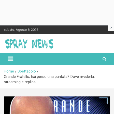
×
Skip
sabato, Agosto 8, 2026
to
content
Spraynews.it
Home
Spettacolo
Grande Fratello, hai perso una puntata? Dove rivederla,
streaming e replica