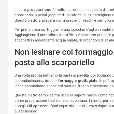
La loro
preparazione
è molto semplice e necessita di pochi i
pomodorini o pelati (oppure di un mix dei due), parmigiano e p
Questo piatto si prepara con ingredienti freschi e semplic
Per prima cosa soffriggiamo uno spicchio d’aglio in padella
Aggiungiamo il pomodoro al soffritto e lasciamo cuocere pe
spaghetti in abbondante acqua salata, ricordandoci di
scola
Non lesinare col formaggio:
pasta allo scarpariello
Una volta pronta buttiamo la pasta in padella, poi togliam
abbondantissima, dose di
formaggio grattugiato
. Si può 
Infine abbondiamo anche col basilico fresco e serviamo con
Questo piatto semplice ma ricco di sapore nasce come rice
come preparazione tradizionale napoletana. In molti, per es
con gli
ziti spezzati
. Qualunque sia la preferenza rispetto 
gustosissimo!