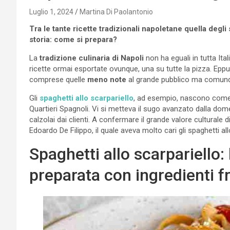
Luglio 1, 2024
Martina Di Paolantonio
Tra le tante ricette tradizionali napoletane quella degli 
storia: come si prepara?
La
tradizione culinaria di Napoli
non ha eguali in tutta It
ricette ormai esportate ovunque, una su tutte la pizza. Epp
comprese quelle
meno note
al grande pubblico ma comunqu
Gli
spaghetti allo scarpariello
, ad esempio, nascono com
Quartieri Spagnoli. Vi si metteva il sugo avanzato dalla d
calzolai dai clienti. A confermare il grande valore culturale d
Edoardo De Filippo, il quale aveva molto cari gli spaghetti all
Spaghetti allo scarpariello:
preparata con ingredienti f