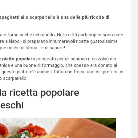
spaghetti allo scarpariello è una delle più ricche di
alia e forse anche nel mondo. Nella città partenopea sono nate
ure a Napoli si preparano innumerevoli ricette gustosissime,
e ricche di storia… e di sapore!
e
piatto popolare
preparato per gli scarpari (i calzolai) dei
omenica e una buone di formaggio, che spesso era donato ai
i questo piatto c’è anche il fatto che fosse uno dei preferiti di
o scarpariello.
 la ricetta popolare
reschi