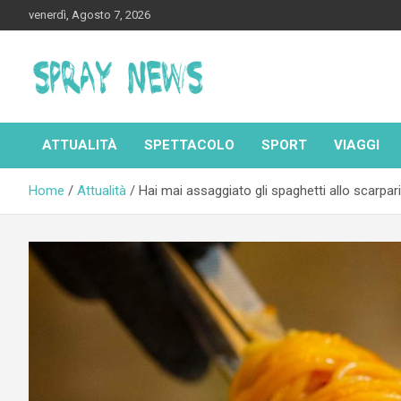
Skip
venerdì, Agosto 7, 2026
to
content
Spraynews.it
ATTUALITÀ
SPETTACOLO
SPORT
VIAGGI
Home
Attualità
Hai mai assaggiato gli spaghetti allo scarpari