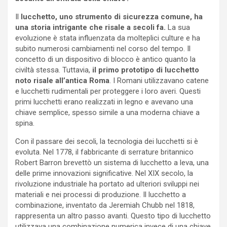
Il
lucchetto, uno strumento di sicurezza comune, ha
una storia intrigante che risale a secoli fa.
La sua
evoluzione è stata influenzata da molteplici culture e ha
subito numerosi cambiamenti nel corso del tempo. Il
concetto di un dispositivo di blocco è antico quanto la
civiltà stessa. Tuttavia,
il primo prototipo di lucchetto
noto risale all’antica Roma
. I Romani utilizzavano catene
e lucchetti rudimentali per proteggere i loro averi. Questi
primi lucchetti erano realizzati in legno e avevano una
chiave semplice, spesso simile a una moderna chiave a
spina.
Con il passare dei secoli, la tecnologia dei lucchetti si è
evoluta. Nel 1778, il fabbricante di serrature britannico
Robert Barron brevettò un sistema di lucchetto a leva, una
delle prime innovazioni significative. Nel XIX secolo, la
rivoluzione industriale ha portato ad ulteriori sviluppi nei
materiali e nei processi di produzione. Il lucchetto a
combinazione, inventato da Jeremiah Chubb nel 1818,
rappresenta un altro passo avanti. Questo tipo di lucchetto
utilizzava una combinazione numerica invece di una chiave