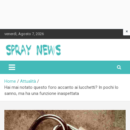
×
Skip
venerdì, Agosto 7, 2026
to
content
Spraynews.it
Home
Attualità
Hai mai notato questo foro accanto ai lucchetti? In pochi lo
sanno, ma ha una funzione inaspettata