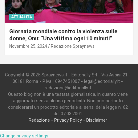
ATTUALITÀ
Giornata mondiale contro la violenza sulle
donne, Onu: “Una vittima ogni 10 minuti”
Novembre 25, 2024
Redazione Spraynews
Copyright © 2025 Spraynews.it - Editorially Srl - Via Assisi 21 -
00181 Roma - P.Iva 16947451007 - legal@editorially.it -
redazione@editorially.it
Questo blog non è una testata giornalistica, in quanto viene
aggiornato senza alcuna periodicità. Non può pertanto
considerarsi un prodotto editoriale ai sensi della legge n. 62
del 07.03.2001
Redazione
-
Privacy Policy
-
Disclaimer
Change privacy settings