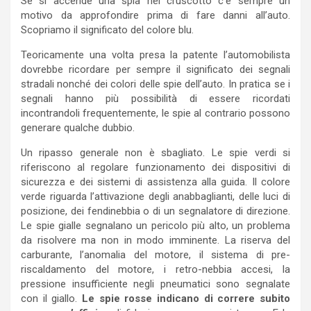
Se si accende una spia nel cruscotto c’è sempre un
motivo da approfondire prima di fare danni all’auto.
Scopriamo il significato del colore blu.
Teoricamente una volta presa la patente l’automobilista
dovrebbe ricordare per sempre il significato dei segnali
stradali nonché dei colori delle spie dell’auto. In pratica se i
segnali hanno più possibilità di essere ricordati
incontrandoli frequentemente, le spie al contrario possono
generare qualche dubbio.
Un ripasso generale non è sbagliato. Le spie verdi si
riferiscono al regolare funzionamento dei dispositivi di
sicurezza e dei sistemi di assistenza alla guida. Il colore
verde riguarda l’attivazione degli anabbaglianti, delle luci di
posizione, dei fendinebbia o di un segnalatore di direzione.
Le spie gialle segnalano un pericolo più alto, un problema
da risolvere ma non in modo imminente. La riserva del
carburante, l’anomalia del motore, il sistema di pre-
riscaldamento del motore, i retro-nebbia accesi, la
pressione insufficiente negli pneumatici sono segnalate
con il giallo.
Le spie rosse indicano di correre subito