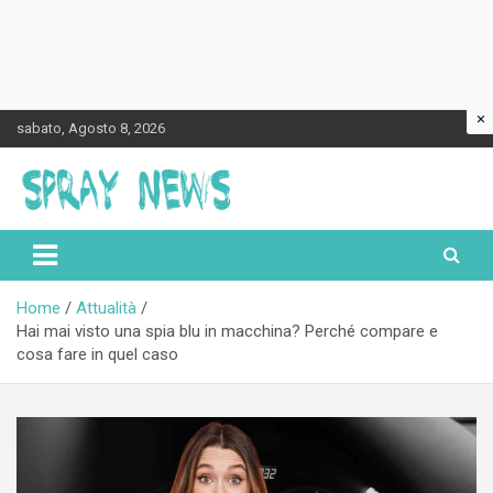
×
Skip
sabato, Agosto 8, 2026
to
content
Spraynews.it
Home
Attualità
Hai mai visto una spia blu in macchina? Perché compare e
cosa fare in quel caso